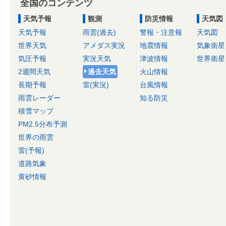
全国のコンテンツ
天気予報
観測
防災情報
天気図
天気予報
雨雲(過去)
警報・注意報
天気図
世界天気
アメダス実況
地震情報
気象衛星
気圧予報
実況天気
津波情報
世界衛星
2週間天気
過去天気
火山情報
長期予報
雷(実況)
台風情報
雨雲レーダー
知る防災
積雪マップ
PM2.5分布予測
世界の雨雲
雷(予報)
道路気象
黄砂情報