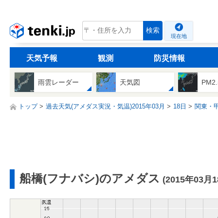
tenki.jp
検索
現在地
天気予報
観測
防災情報
雨雲レーダー
天気図
PM2
トップ
過去天気(アメダス実況・気温)2015年03月
18日
関東・
船橋(フナバシ)のアメダス
(2015年03月1