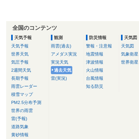
全国のコンテンツ
天気予報
観測
防災情報
天気図
天気予報
雨雲(過去)
警報・注意報
天気図
世界天気
アメダス実況
地震情報
気象衛星
気圧予報
実況天気
津波情報
世界衛星
2週間天気
過去天気
火山情報
長期予報
雷(実況)
台風情報
雨雲レーダー
知る防災
積雪マップ
PM2.5分布予測
世界の雨雲
雷(予報)
道路気象
黄砂情報