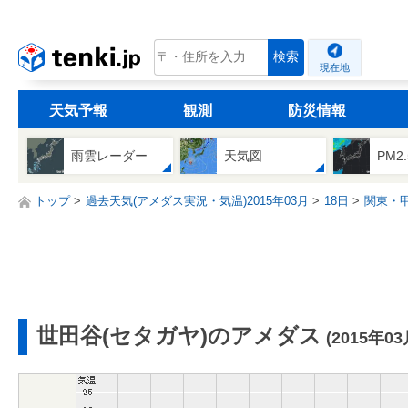
tenki.jp
検索
現在地
天気予報
観測
防災情報
雨雲レーダー
天気図
PM2
トップ
過去天気(アメダス実況・気温)2015年03月
18日
関東・
世田谷(セタガヤ)のアメダス
(2015年03