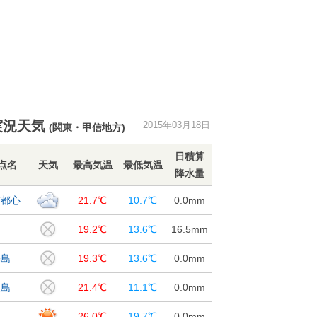
実況天気
2015年03月18日
(関東・甲信地方)
日積算
点名
天気
最高気温
最低気温
降水量
京都心
21.7℃
10.7℃
0.0
mm
島
19.2℃
13.6℃
16.5
mm
宅島
19.3℃
13.6℃
0.0
mm
丈島
21.4℃
11.1℃
0.0
mm
島
26.0℃
19.7℃
0.0
mm