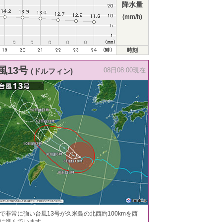
降水量
(mm/h)
時刻
風13号
(ドルフィン)
08日08:00現在
で非常に強い台風13号が久米島の北西約100kmを西
に進んでいます