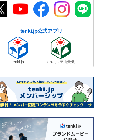
tenki.jp公式アプリ
tenki.jp
tenki.jp 登山天気