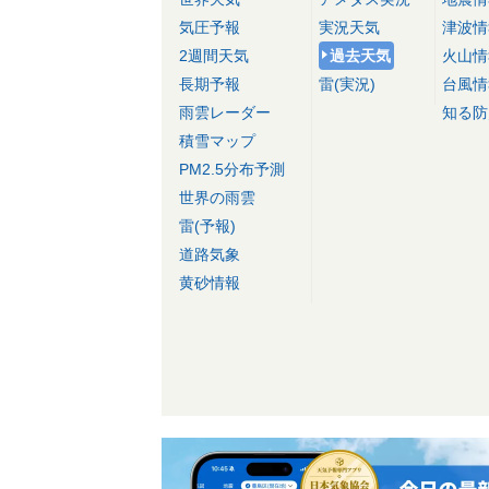
気圧予報
実況天気
津波情
2週間天気
過去天気
火山情
長期予報
雷(実況)
台風情
雨雲レーダー
知る防
積雪マップ
PM2.5分布予測
世界の雨雲
雷(予報)
道路気象
黄砂情報