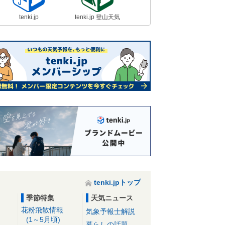
tenki.jp
tenki.jp 登山天気
tenki.jpトップ
季節特集
天気ニュース
花粉飛散情報
気象予報士解説
(1～5月頃)
暮らしの話題