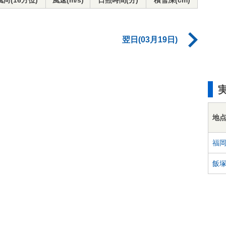
風向(16方位)
風速(m/s)
日照時間(分)
積雪深(cm)
翌日(03月19日)
地
福
飯