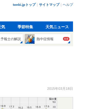
tenki.jpトップ
｜
サイトマップ
｜
ヘルプ
天気
季節特集
天気ニュース
象予報士の解説
熱中症情報
注目
2015年03月18日