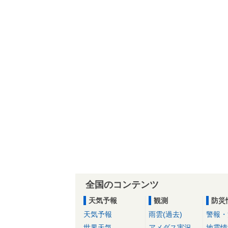
全国のコンテンツ
天気予報
観測
防災
天気予報
雨雲(過去)
警報・
世界天気
アメダス実況
地震情