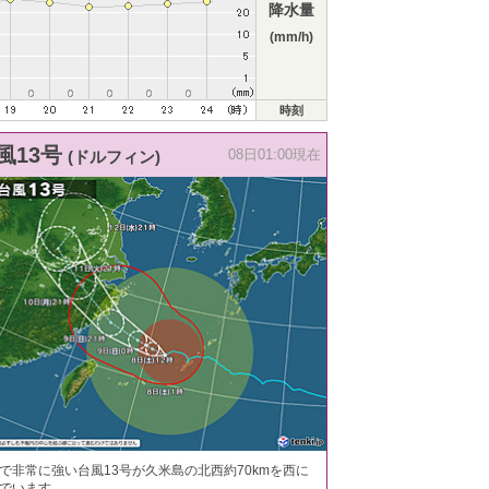
降水量
(mm/h)
時刻
風13号
(ドルフィン)
08日01:00現在
で非常に強い台風13号が久米島の北西約70kmを西に
でいます