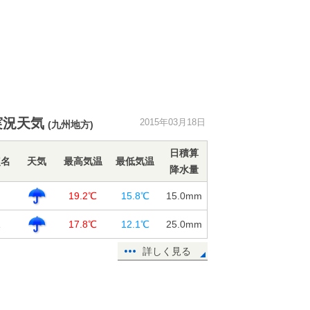
実況天気
2015年03月18日
(九州地方)
日積算
点名
天気
最高気温
最低気温
降水量
岡
19.2℃
15.8℃
15.0
mm
塚
17.8℃
12.1℃
25.0
mm
詳しく見る