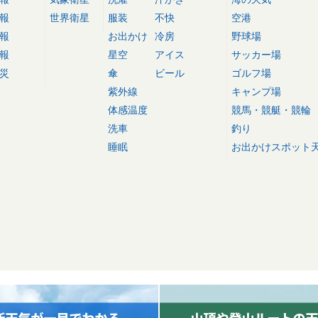
報
世界衛星
服装
不快
空港
報
お出かけ
冷房
野球場
報
星空
アイス
サッカー場
災
傘
ビール
ゴルフ場
紫外線
キャンプ場
体感温度
競馬・競艇・競輪
洗車
釣り
睡眠
お出かけスポット