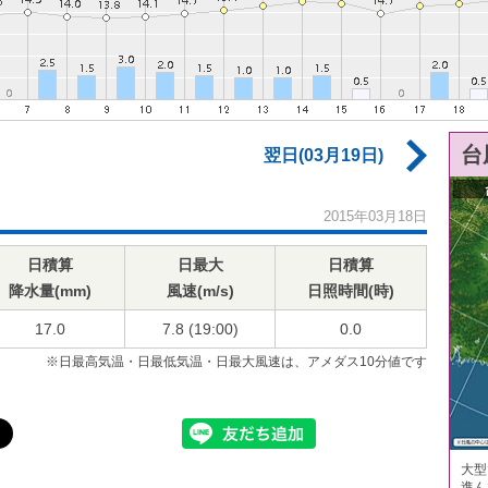
台
翌日(03月19日)
2015年03月18日
日積算
日最大
日積算
降水量(mm)
風速(m/s)
日照時間(時)
17.0
7.8 (19:00)
0.0
※日最高気温・日最低気温・日最大風速は、アメダス10分値です
大型
進ん