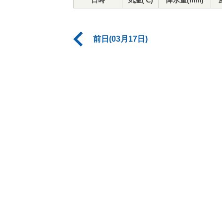
日時
気温(℃)
降水量(mm)
前日(03月17日)