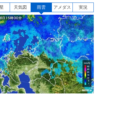
星
天気図
雨雲
アメダス
実況