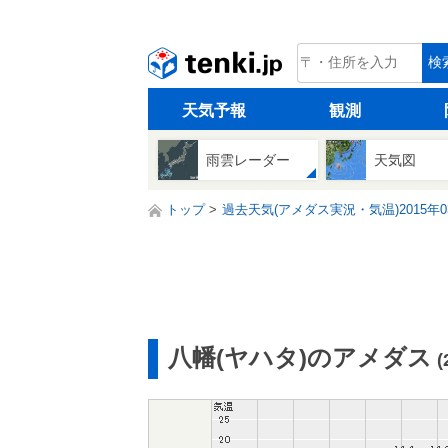
tenki.jp
検
天気予報
観測
雨雲レーダー
天気図
トップ
過去天気(アメダス実況・気温)2015年0
八幡(ヤハタ)のアメダス