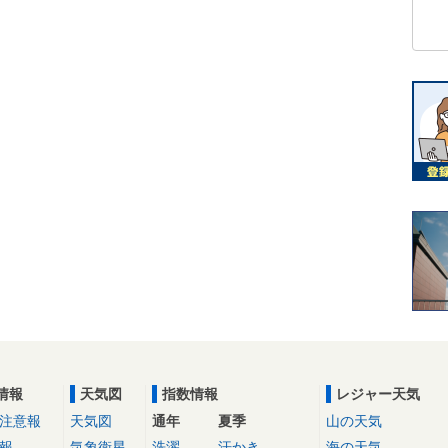
情報
天気図
指数情報
レジャー天気
注意報
天気図
通年
夏季
山の天気
報
気象衛星
洗濯
汗かき
海の天気