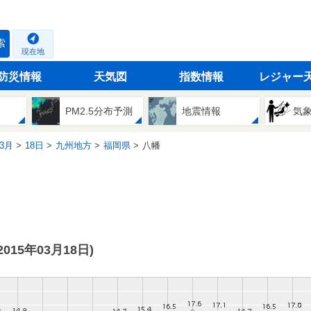
索
現在地
防災情報
天気図
指数情報
レジャー
PM2.5分布予測
地震情報
気
3月
18日
九州地方
福岡県
八幡
(2015年03月18日)