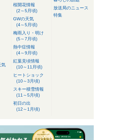
桜開花情報
放送局のニュース
(2～5月頃)
特集
GWの天気
(4～5月頃)
梅雨入り・明け
(5～7月頃)
熱中症情報
(4～9月頃)
紅葉見頃情報
天気
(10～11月頃)
ヒートショック
(10～3月頃)
スキー積雪情報
(11～5月頃)
初日の出
(12～1月頃)