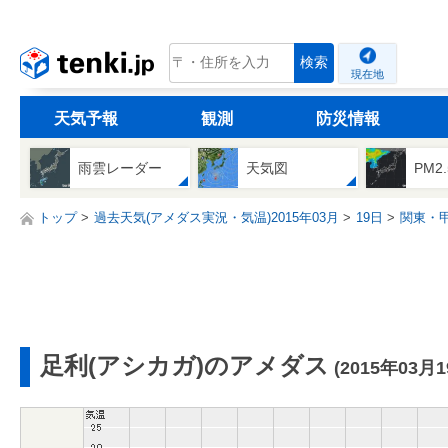
tenki.jp
検索
現在地
天気予報
観測
防災情報
雨雲レーダー
天気図
PM2
トップ
過去天気(アメダス実況・気温)2015年03月
19日
関東・
足利(アシカガ)のアメダス
(2015年03月1