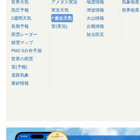
世界天気
アメダス実況
地震情報
気象衛星
気圧予報
実況天気
津波情報
世界衛星
2週間天気
過去天気
火山情報
長期予報
雷(実況)
台風情報
雨雲レーダー
知る防災
積雪マップ
PM2.5分布予測
世界の雨雲
雷(予報)
道路気象
黄砂情報