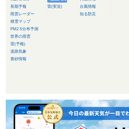
長期予報
雷(実況)
台風情報
雨雲レーダー
知る防災
積雪マップ
PM2.5分布予測
世界の雨雲
雷(予報)
道路気象
黄砂情報