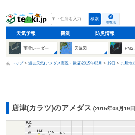
tenki.jp
検索
現在地
天気予報
観測
防災情報
雨雲レーダー
天気図
PM2
トップ
過去天気(アメダス実況・気温)2015年03月
19日
九州地
唐津(カラツ)のアメダス
(2015年03月19日