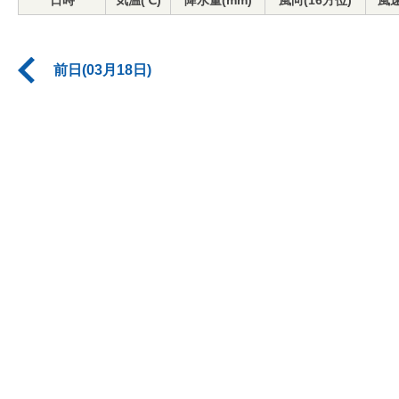
日時
気温(℃)
降水量(mm)
風向(16方位)
風速
前日(03月18日)