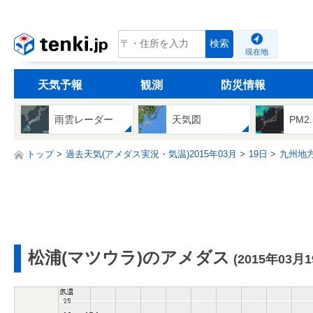
tenki.jp
検索
現在地
天気予報
観測
防災情報
雨雲レーダー
天気図
PM2
トップ
過去天気(アメダス実況・気温)2015年03月
19日
九州地
松浦(マツウラ)のアメダス
(2015年03月1