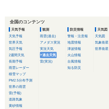
全国のコンテンツ
天気予報
観測
防災情報
天気図
天気予報
雨雲(過去)
警報・注意報
天気図
世界天気
アメダス実況
地震情報
気象衛星
気圧予報
実況天気
津波情報
世界衛星
2週間天気
過去天気
火山情報
長期予報
雷(実況)
台風情報
雨雲レーダー
知る防災
積雪マップ
PM2.5分布予測
世界の雨雲
雷(予報)
道路気象
黄砂情報