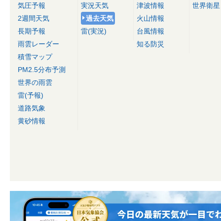
気圧予報
実況天気
津波情報
世界衛星
2週間天気
過去天気
火山情報
長期予報
雷(実況)
台風情報
雨雲レーダー
知る防災
積雪マップ
PM2.5分布予測
世界の雨雲
雷(予報)
道路気象
黄砂情報