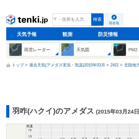
tenki.jp
検索
現在地
天気予報
観測
防災情報
雨雲レーダー
天気図
PM2
トップ
過去天気(アメダス実況・気温)2015年03月
24日
北陸地
羽咋(ハクイ)のアメダス
(2015年03月24日