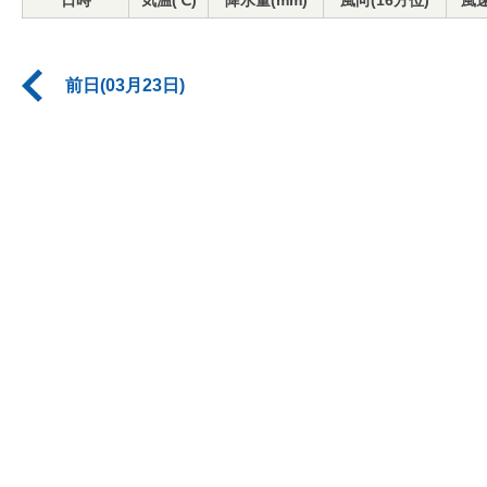
日時
気温(℃)
降水量(mm)
風向(16方位)
風速
前日(03月23日)