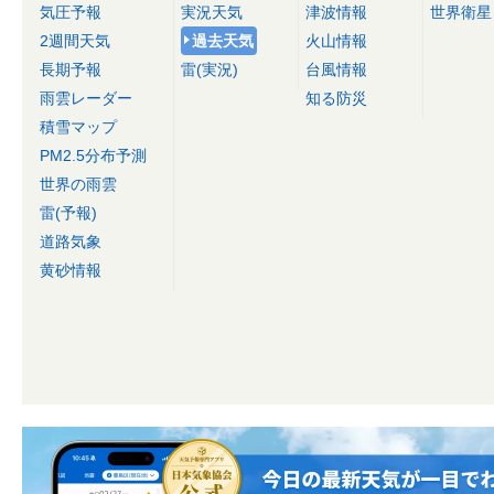
気圧予報
実況天気
津波情報
世界衛星
2週間天気
過去天気
火山情報
長期予報
雷(実況)
台風情報
雨雲レーダー
知る防災
積雪マップ
PM2.5分布予測
世界の雨雲
雷(予報)
道路気象
黄砂情報