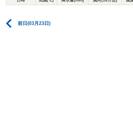
日時
気温(℃)
降水量(mm)
風向(16方位)
風速
前日(03月23日)