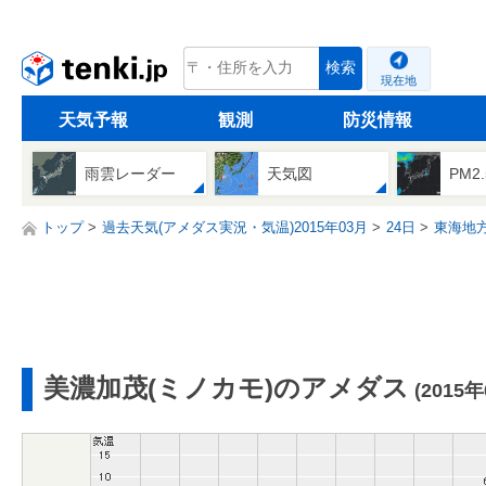
tenki.jp
検索
現在地
天気予報
観測
防災情報
雨雲レーダー
天気図
PM2
トップ
過去天気(アメダス実況・気温)2015年03月
24日
東海地
美濃加茂(ミノカモ)のアメダス
(2015