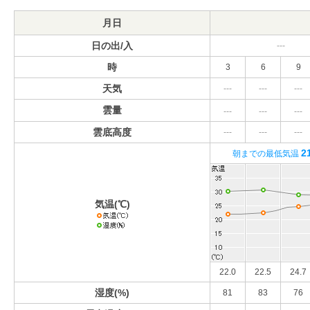
月日
日の出/入
---
時
3
6
9
天気
---
---
---
雲量
---
---
---
雲底高度
---
---
---
2
朝までの最低気温
気温(℃)
22.0
22.5
24.7
湿度(%)
81
83
76