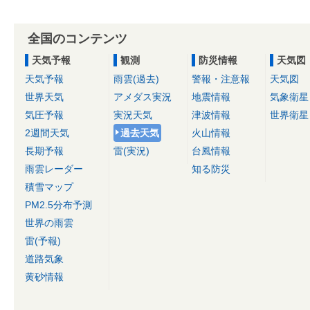
全国のコンテンツ
天気予報
観測
防災情報
天気図
天気予報
雨雲(過去)
警報・注意報
天気図
世界天気
アメダス実況
地震情報
気象衛星
気圧予報
実況天気
津波情報
世界衛星
2週間天気
過去天気
火山情報
長期予報
雷(実況)
台風情報
雨雲レーダー
知る防災
積雪マップ
PM2.5分布予測
世界の雨雲
雷(予報)
道路気象
黄砂情報