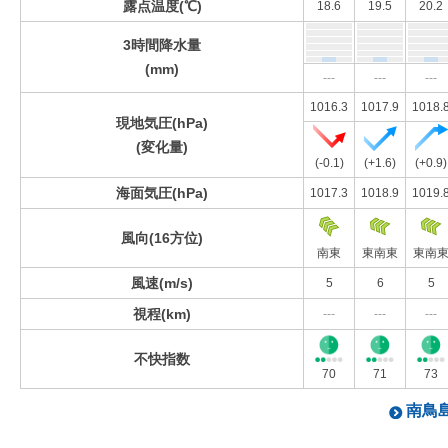
露点温度(℃)
18.6
19.5
20.2
3時間降水量
(mm)
---
---
---
1016.3
1017.9
1018.
現地気圧(hPa)
(変化量)
(-0.1)
(+1.6)
(+0.9)
海面気圧(hPa)
1017.3
1018.9
1019.
風向(16方位)
南東
東南東
東南
風速(m/s)
5
6
5
視程(km)
---
---
---
不快指数
70
71
73
南鳥島