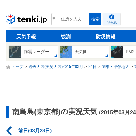
tenki.jp
検索
現在地
天気予報
観測
防災情報
雨雲レーダー
天気図
PM2
トップ
過去天気(実況天気)2015年03月
24日
関東・甲信地方
南鳥島(東京都)の実況天気
(2015年03月2
前日(03月23日)