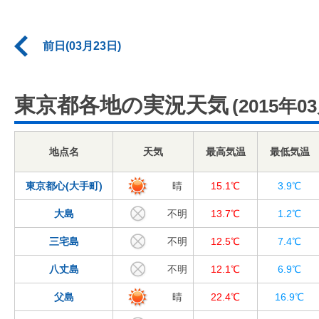
前日(03月23日)
東京都各地の実況天気
(2015年0
地点名
天気
最高気温
最低気温
東京都心(大手町)
晴
15.1℃
3.9℃
大島
不明
13.7℃
1.2℃
三宅島
不明
12.5℃
7.4℃
八丈島
不明
12.1℃
6.9℃
父島
晴
22.4℃
16.9℃