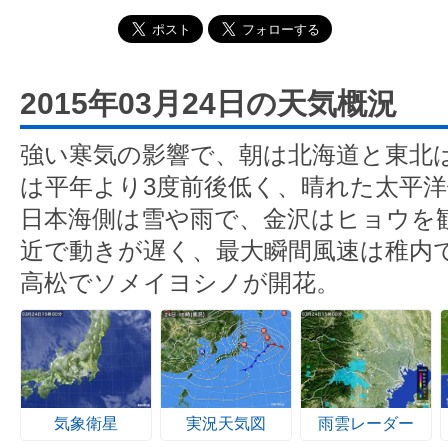
2015年03月24日の天気概況
強い寒気の影響で、朝は北海道と東北
は平年より3度前後低く、晴れた太平
日本海側は雪や雨で、金沢はヒョウを
近で動きが遅く、最大瞬間風速は稚内で
高松でソメイヨシノが開花。
気象衛星
実況天気図
雨雲レーダー