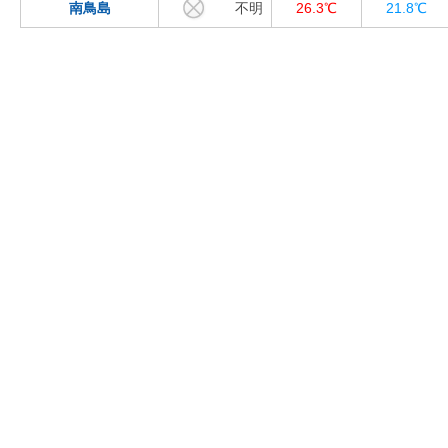
南鳥島
不明
26.3℃
21.8℃