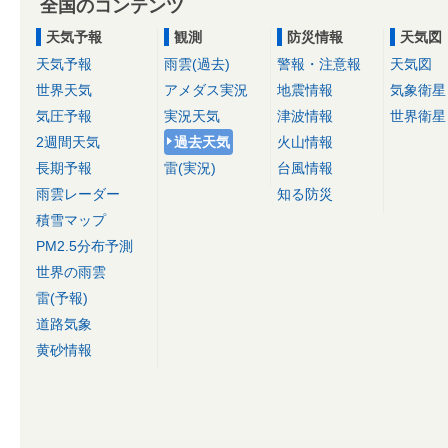
全国のコンテンツ
天気予報
観測
防災情報
天気図
天気予報
雨雲(過去)
警報・注意報
天気図
世界天気
アメダス実況
地震情報
気象衛星
気圧予報
実況天気
津波情報
世界衛星
2週間天気
過去天気
火山情報
長期予報
雷(実況)
台風情報
雨雲レーダー
知る防災
積雪マップ
PM2.5分布予測
世界の雨雲
雷(予報)
道路気象
黄砂情報