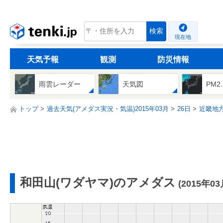
tenki.jp
検索
現在地
天気予報
観測
防災情報
雨雲レーダー
天気図
PM2
トップ
過去天気(アメダス実況・気温)2015年03月
26日
近畿地
和田山(ワダヤマ)のアメダス
(2015年03