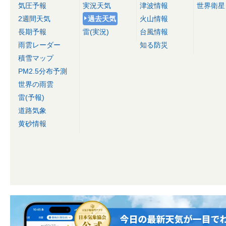
気圧予報
実況天気
津波情報
世界衛星
2週間天気
過去天気
火山情報
長期予報
雷(実況)
台風情報
雨雲レーダー
知る防災
積雪マップ
PM2.5分布予測
世界の雨雲
雷(予報)
道路気象
黄砂情報