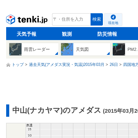
tenki.jp
検索
現在地
天気予報
観測
防災情報
雨雲レーダー
天気図
PM2
トップ
過去天気(アメダス実況・気温)2015年03月
26日
四国地
中山(ナカヤマ)のアメダス
(2015年03月2