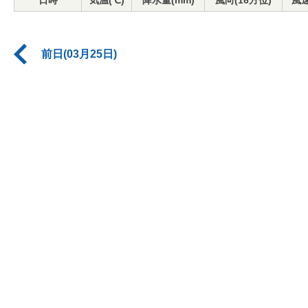
日時
気温(℃)
降水量(mm)
風向(16方位)
風速
前日(03月25日)