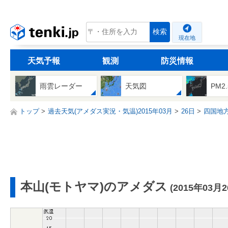
tenki.jp
検索
現在地
天気予報
観測
防災情報
雨雲レーダー
天気図
PM2
トップ
過去天気(アメダス実況・気温)2015年03月
26日
四国地
本山(モトヤマ)のアメダス
(2015年03月2