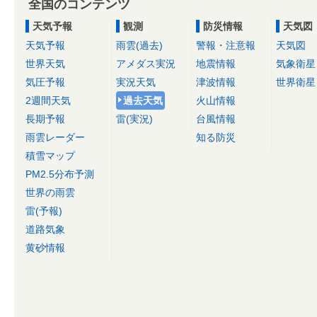
全国のコンテンツ
天気予報
観測
防災情報
天気図
天気予報
雨雲(過去)
警報・注意報
天気図
世界天気
アメダス実況
地震情報
気象衛星
気圧予報
実況天気
津波情報
世界衛星
2週間天気
過去天気
火山情報
長期予報
雷(実況)
台風情報
雨雲レーダー
知る防災
積雪マップ
PM2.5分布予測
世界の雨雲
雷(予報)
道路気象
黄砂情報