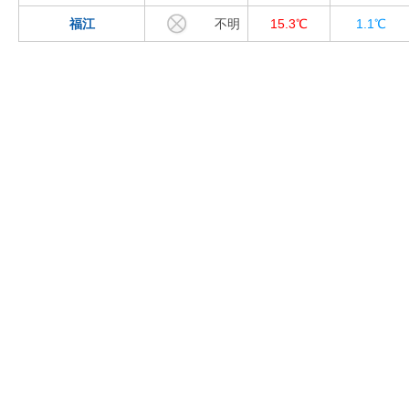
福江
不明
15.3℃
1.1℃