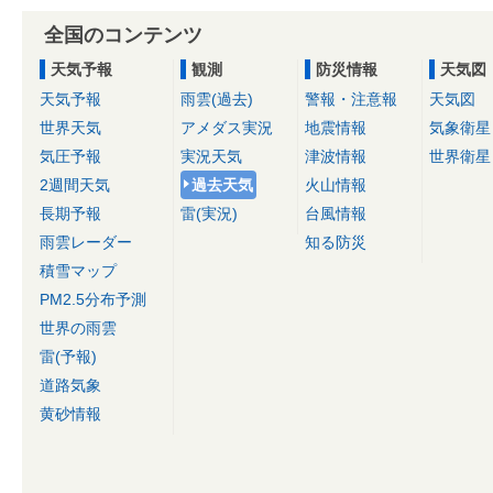
全国のコンテンツ
天気予報
観測
防災情報
天気図
天気予報
雨雲(過去)
警報・注意報
天気図
世界天気
アメダス実況
地震情報
気象衛星
気圧予報
実況天気
津波情報
世界衛星
2週間天気
過去天気
火山情報
長期予報
雷(実況)
台風情報
雨雲レーダー
知る防災
積雪マップ
PM2.5分布予測
世界の雨雲
雷(予報)
道路気象
黄砂情報