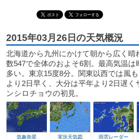
2015年03月26日の天気概況
北海道から九州にかけて朝から広く晴
数547で全体のおよそ6割。最高気温
多い。東京15度8分。関東以西では風
より2日早く、大分は平年より2日遅く
ンシロチョウの初見。
気象衛星
実況天気図
雨雲レーダー