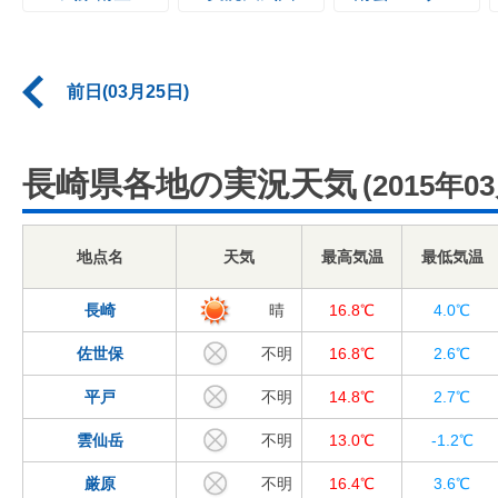
前日(03月25日)
長崎県各地の実況天気
(2015年0
地点名
天気
最高気温
最低気温
長崎
晴
16.8℃
4.0℃
佐世保
不明
16.8℃
2.6℃
平戸
不明
14.8℃
2.7℃
雲仙岳
不明
13.0℃
-1.2℃
厳原
不明
16.4℃
3.6℃