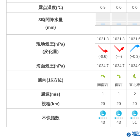
露点温度(℃)
0.9
0.0
0.0
3時間降水量
(mm)
---
---
---
1031.3
1031.3
1031.
現地気圧(hPa)
(変化量)
(-0.6)
(---)
(+0.3)
海面気圧(hPa)
1034.7
1034.7
1034.
風向(16方位)
南南西
南西
東北
風速(m/s)
1
1
2
視程(km)
20
20
20
不快指数
43
43
51
福江