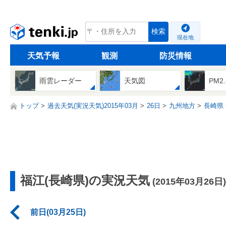
tenki.jp
検索
現在地
天気予報
観測
防災情報
雨雲レーダー
天気図
PM2
トップ
過去天気(実況天気)2015年03月
26日
九州地方
長崎県
福江(長崎県)の実況天気
(2015年03月26日)
前日(03月25日)