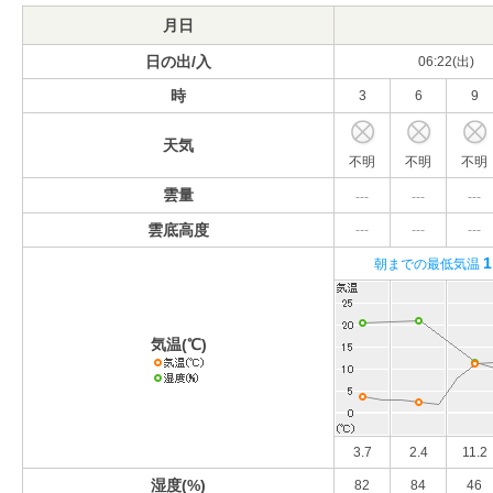
月日
日の出/入
06:22(出)
時
3
6
9
天気
不明
不明
不明
雲量
---
---
---
雲底高度
---
---
---
1
朝までの最低気温
気温(℃)
3.7
2.4
11.2
湿度(%)
82
84
46