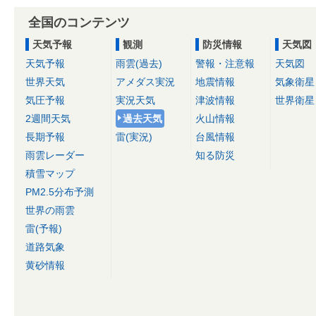
全国のコンテンツ
天気予報
観測
防災情報
天気図
天気予報
雨雲(過去)
警報・注意報
天気図
世界天気
アメダス実況
地震情報
気象衛星
気圧予報
実況天気
津波情報
世界衛星
2週間天気
過去天気
火山情報
長期予報
雷(実況)
台風情報
雨雲レーダー
知る防災
積雪マップ
PM2.5分布予測
世界の雨雲
雷(予報)
道路気象
黄砂情報