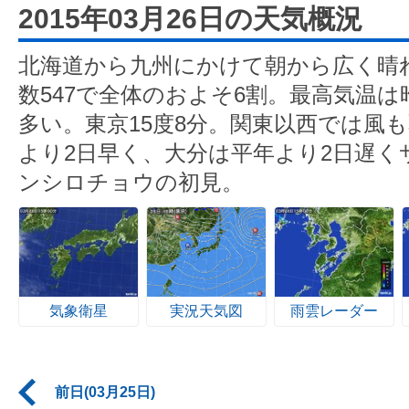
2015年03月26日の天気概況
北海道から九州にかけて朝から広く晴
数547で全体のおよそ6割。最高気温
多い。東京15度8分。関東以西では風
より2日早く、大分は平年より2日遅く
ンシロチョウの初見。
気象衛星
実況天気図
雨雲レーダー
前日(03月25日)