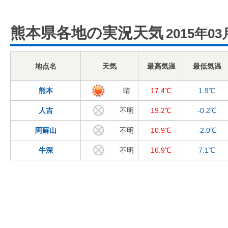
熊本県各地の実況天気
2015年03
地点名
天気
最高気温
最低気温
熊本
晴
17.4℃
1.9℃
人吉
不明
19.2℃
-0.2℃
阿蘇山
不明
10.9℃
-2.0℃
牛深
不明
16.9℃
7.1℃