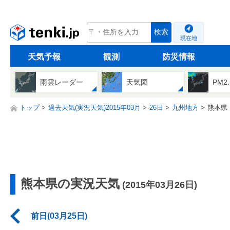
tenki.jp
検索
現在地
天気予報
観測
防災情報
雨雲レーダー
天気図
PM2
トップ
過去天気(実況天気)2015年03月
26日
九州地方
熊本県
熊本県の実況天気
(2015年03月26日)
前日(03月25日)