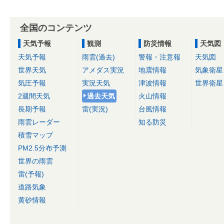
全国のコンテンツ
天気予報
観測
防災情報
天気図
天気予報
雨雲(過去)
警報・注意報
天気図
世界天気
アメダス実況
地震情報
気象衛星
気圧予報
実況天気
津波情報
世界衛星
2週間天気
過去天気
火山情報
長期予報
雷(実況)
台風情報
雨雲レーダー
知る防災
積雪マップ
PM2.5分布予測
世界の雨雲
雷(予報)
道路気象
黄砂情報