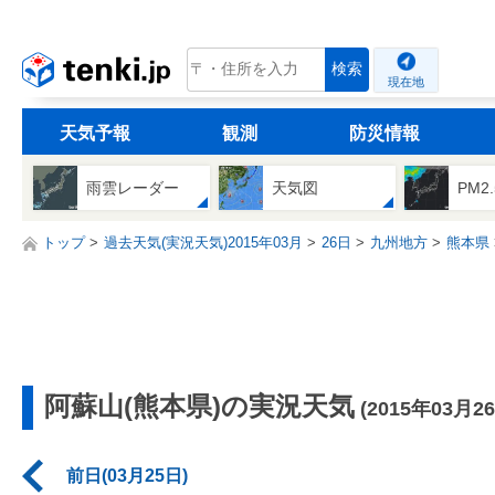
tenki.jp
検索
現在地
天気予報
観測
防災情報
雨雲レーダー
天気図
PM2
トップ
過去天気(実況天気)2015年03月
26日
九州地方
熊本県
阿蘇山(熊本県)の実況天気
(2015年03月2
前日(03月25日)