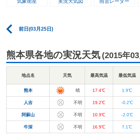
気象衛星
実況天気図
雨雲レーダー
前日(03月25日)
熊本県各地の実況天気
(2015年0
地点名
天気
最高気温
最低気温
熊本
晴
17.4℃
1.9℃
人吉
不明
19.2℃
-0.2℃
阿蘇山
不明
10.9℃
-2.0℃
牛深
不明
16.9℃
7.1℃