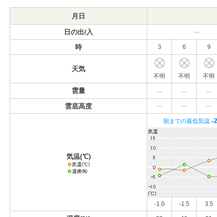
月日
日の出/入
---
時
3
6
9
天気
不明
不明
不明
雲量
---
---
---
雲底高度
---
---
---
-
朝までの最低気温
気温(℃)
-1.0
-1.5
3.5