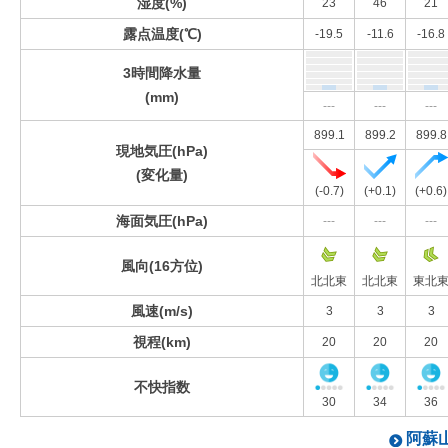
湿度(%)
23
46
21
露点温度(℃)
-19.5
-11.6
-16.8
3時間降水量
(mm)
---
---
---
899.1
899.2
899.8
現地気圧(hPa)
(変化量)
(-0.7)
(+0.1)
(+0.6)
海面気圧(hPa)
---
---
---
風向(16方位)
北北東
北北東
東北
風速(m/s)
3
3
3
視程(km)
20
20
20
不快指数
30
34
36
阿蘇山