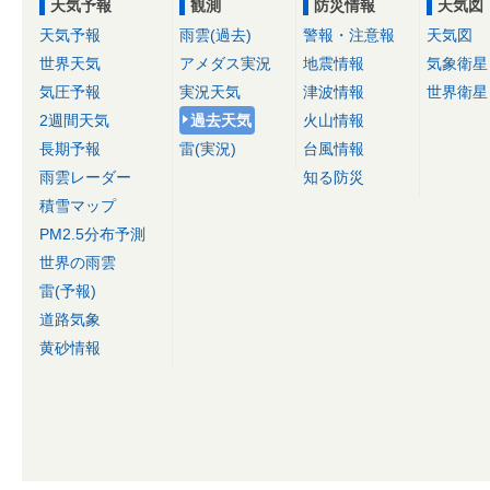
天気予報
観測
防災情報
天気図
天気予報
雨雲(過去)
警報・注意報
天気図
世界天気
アメダス実況
地震情報
気象衛星
気圧予報
実況天気
津波情報
世界衛星
2週間天気
過去天気
火山情報
長期予報
雷(実況)
台風情報
雨雲レーダー
知る防災
積雪マップ
PM2.5分布予測
世界の雨雲
雷(予報)
道路気象
黄砂情報