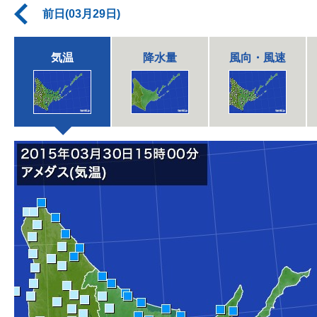
前日(03月29日)
気温
降水量
風向・風速