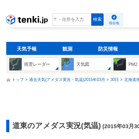
tenki.jp
検索
現在地
天気予報
観測
防災情報
雨雲レーダー
天気図
PM2
トップ
過去天気(アメダス実況・気温)2015年03月
30日
北海道
道東のアメダス実況(気温)
(2015年03月3