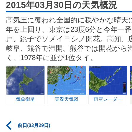
2015年03月30日の天気概況
高気圧に覆われ全国的に穏やかな晴天
年を上回り、東京は23度6分と今年一
戸、銚子でソメイヨシノ開花。高知、
岐阜、熊谷で満開。熊谷では開花から
く、1978年に並び1位タイ。
気象衛星
実況天気図
雨雲レーダー
前日(03月29日)