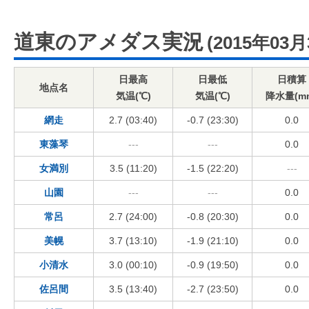
道東のアメダス実況
(2015年03月
日最高
日最低
日積算
地点名
気温(℃)
気温(℃)
降水量(m
網走
2.7 (03:40)
-0.7 (23:30)
0.0
東藻琴
---
---
0.0
女満別
3.5 (11:20)
-1.5 (22:20)
---
山園
---
---
0.0
常呂
2.7 (24:00)
-0.8 (20:30)
0.0
美幌
3.7 (13:10)
-1.9 (21:10)
0.0
小清水
3.0 (00:10)
-0.9 (19:50)
0.0
佐呂間
3.5 (13:40)
-2.7 (23:50)
0.0