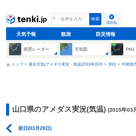
tenki.jp
検索
現在地
天気予報
観測
防災情報
雨雲レーダー
天気図
PM2
トップ
過去天気(アメダス実況・気温)2015年03月
30日
中国地
山口県のアメダス実況(気温)
(2015年03
前日(03月29日)