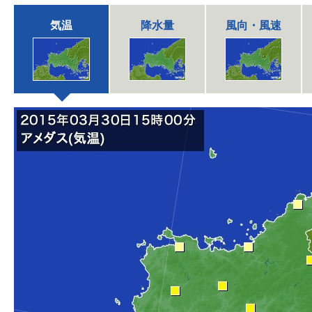
気温
降水量
風向・風速