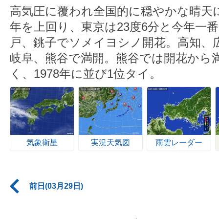
高気圧に覆われ全国的に穏やかな晴天
年を上回り、東京は23度6分と今年一
戸、銚子でソメイヨシノ開花。高知、
岐阜、熊谷で満開。熊谷では開花から
く、1978年に並び1位タイ。
気象衛星
実況天気図
雨雲レーダー
前日(03月29日)