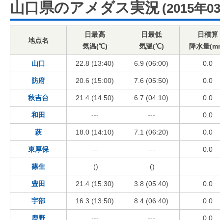
山口県のアメダス実況
(2015年0
日最高
日最低
日積算
地点名
気温(℃)
気温(℃)
降水量(m
山口
22.8 (13:40)
6.9 (06:00)
0.0
防府
20.6 (15:00)
7.6 (05:50)
0.0
秋吉台
21.4 (14:50)
6.7 (04:10)
0.0
和田
---
---
0.0
萩
18.0 (14:10)
7.1 (06:20)
0.0
東厚保
---
---
0.0
篠生
()
()
豊田
21.4 (15:30)
3.8 (05:40)
0.0
宇部
16.3 (13:50)
8.4 (06:40)
0.0
鹿野
---
---
0.0