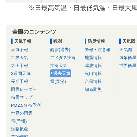
※日最高気温・日最低気温・日最大風
全国のコンテンツ
天気予報
観測
防災情報
天気図
天気予報
雨雲(過去)
警報・注意報
天気図
世界天気
アメダス実況
地震情報
気象衛星
気圧予報
実況天気
津波情報
世界衛星
2週間天気
過去天気
火山情報
長期予報
雷(実況)
台風情報
雨雲レーダー
知る防災
積雪マップ
PM2.5分布予測
世界の雨雲
雷(予報)
道路気象
黄砂情報