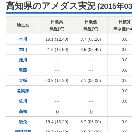
高知県のアメダス実況
(2015年0
日最高
日最低
日積算
地点名
気温(℃)
気温(℃)
降水量(m
本川
19.1 (12:40)
3.7 (06:20)
0.0
本山
21.5 (14:50)
8.5 (05:40)
0.0
池川
---
---
0.0
繁藤
---
---
0.0
大栃
20.9 (14:30)
7.1 (06:00)
0.0
魚梁瀬
---
---
0.0
佐川
---
---
0.0
高知
()
()
後免
19.4 (13:20)
8.7 (06:00)
0.0
南国日章
18.7 (14:30)
9.5 (05:20)
0.0