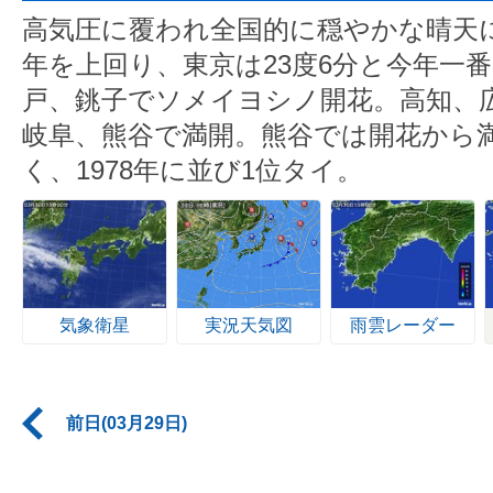
高気圧に覆われ全国的に穏やかな晴天
年を上回り、東京は23度6分と今年一
戸、銚子でソメイヨシノ開花。高知、
岐阜、熊谷で満開。熊谷では開花から
く、1978年に並び1位タイ。
気象衛星
実況天気図
雨雲レーダー
前日(03月29日)