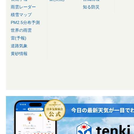
雨雲レーダー
知る防災
積雪マップ
PM2.5分布予測
世界の雨雲
雷(予報)
道路気象
黄砂情報