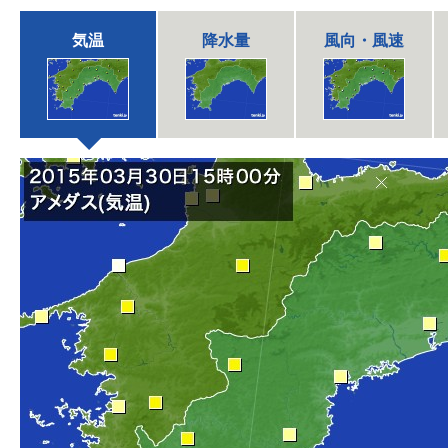
気温
降水量
風向・風速