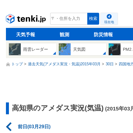
tenki.jp
検索
現在地
天気予報
観測
防災情報
雨雲レーダー
天気図
PM2
トップ
過去天気(アメダス実況・気温)2015年03月
30日
四国地
高知県のアメダス実況(気温)
(2015年03
前日(03月29日)