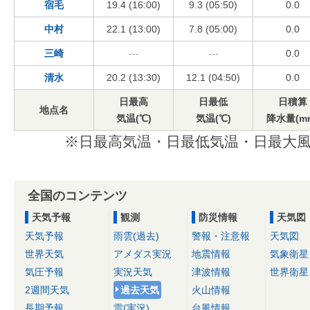
宿毛
19.4 (16:00)
9.3 (05:50)
0.0
中村
22.1 (13:00)
7.8 (05:00)
0.0
三崎
---
---
0.0
清水
20.2 (13:30)
12.1 (04:50)
0.0
日最高
日最低
日積算
地点名
気温(℃)
気温(℃)
降水量(m
※日最高気温・日最低気温・日最大風
全国のコンテンツ
天気予報
観測
防災情報
天気図
天気予報
雨雲(過去)
警報・注意報
天気図
世界天気
アメダス実況
地震情報
気象衛星
気圧予報
実況天気
津波情報
世界衛星
2週間天気
過去天気
火山情報
長期予報
雷(実況)
台風情報