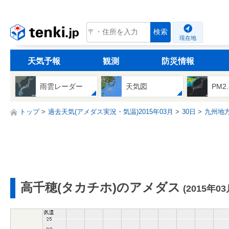
tenki.jp
検索
現在地
天気予報
観測
防災情報
雨雲レーダー
天気図
PM2
トップ
過去天気(アメダス実況・気温)2015年03月
30日
九州地
高千穂(タカチホ)のアメダス
(2015年03