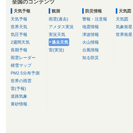
全国のコンテンツ
天気予報
観測
防災情報
天気図
天気予報
雨雲(過去)
警報・注意報
天気図
世界天気
アメダス実況
地震情報
気象衛星
気圧予報
実況天気
津波情報
世界衛星
2週間天気
過去天気
火山情報
長期予報
雷(実況)
台風情報
雨雲レーダー
知る防災
積雪マップ
PM2.5分布予測
世界の雨雲
雷(予報)
道路気象
黄砂情報