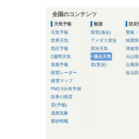
全国のコンテンツ
天気予報
観測
防災
天気予報
雨雲(過去)
警報・
世界天気
アメダス実況
地震情
気圧予報
実況天気
津波情
2週間天気
過去天気
火山情
長期予報
雷(実況)
台風情
雨雲レーダー
知る防
積雪マップ
PM2.5分布予測
世界の雨雲
雷(予報)
道路気象
黄砂情報