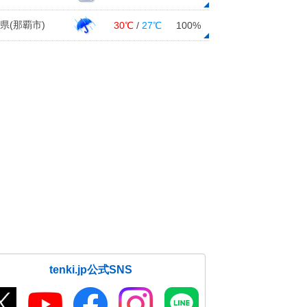
県(那覇市)
30℃
/
27℃
100%
tenki.jp公式SNS