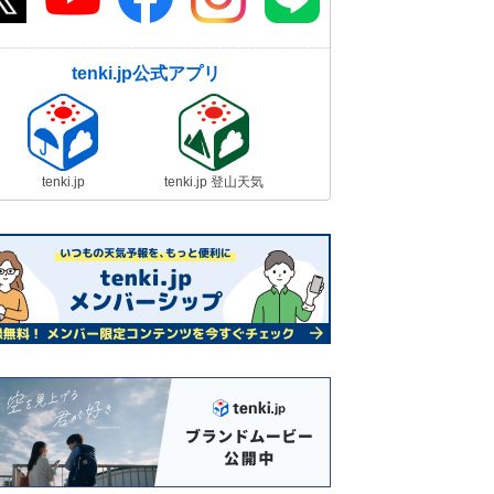
tenki.jp公式アプリ
tenki.jp
tenki.jp 登山天気