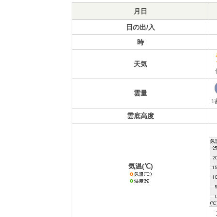
月日
日の出/入
時
天気
雲量
1
雲底高度
気温(℃)