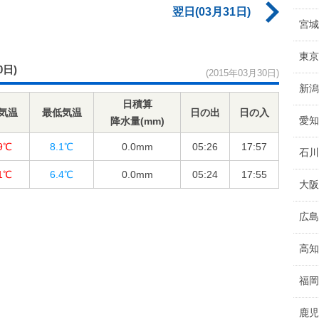
翌日(03月31日)
宮城
東京
0日)
(2015年03月30日)
新潟
日積算
気温
最低気温
日の出
日の入
愛知
降水量(mm)
.9℃
8.1℃
0.0
mm
05:26
17:57
石川
.1℃
6.4℃
0.0
mm
05:24
17:55
大阪
広島
高知
福岡
鹿児