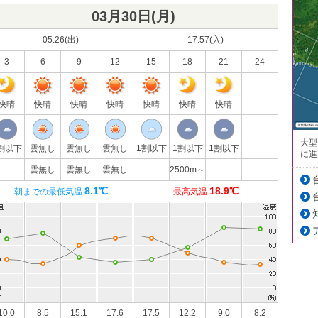
03月30日(
月
)
05:26(出)
17:57(入)
3
6
9
12
15
18
21
24
---
快晴
快晴
快晴
快晴
快晴
快晴
快晴
---
大型
割以下
雲無し
雲無し
雲無し
1割以下
1割以下
1割以下
に進
---
雲無し
雲無し
雲無し
---
2500m～
---
---
8.1℃
18.9℃
朝までの最低気温
最高気温
10.0
8.5
15.1
17.6
17.5
12.2
9.0
8.2