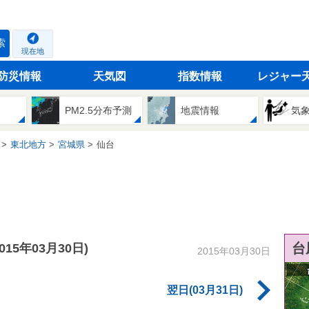
索
現在地
防災情報
天気図
指数情報
レジャー
PM2.5分布予測
地震情報
気
東北地方
宮城県
仙台
台
2015年03月30日)
2015年03月30日
翌日(03月31日)