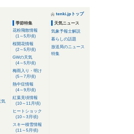
tenki.jpトップ
季節特集
天気ニュース
花粉飛散情報
気象予報士解説
(1～5月頃)
暮らしの話題
桜開花情報
放送局のニュース
(2～5月頃)
特集
GWの天気
(4～5月頃)
梅雨入り・明け
(5～7月頃)
熱中症情報
(4～9月頃)
紅葉見頃情報
天気
(10～11月頃)
ヒートショック
(10～3月頃)
スキー積雪情報
(11～5月頃)