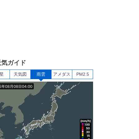
天気ガイド
星
天気図
雨雲
アメダス
PM2.5