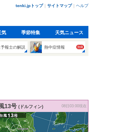
tenki.jpトップ
｜
サイトマップ
｜
ヘルプ
天気
季節特集
天気ニュース
象予報士の解説
熱中症情報
注目
風13号
(ドルフィン)
08日03:00現在