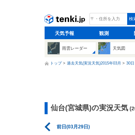
tenki.jp
検
天気予報
観測
雨雲レーダー
天気図
トップ
過去天気(実況天気)2015年03月
30日
仙台(宮城県)の実況天気
(
前日(03月29日)