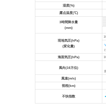
湿度(%)
露点温度(℃)
3時間降水量
(mm)
1
現地気圧(hPa)
(変化量)
(
海面気圧(hPa)
1
風向(16方位)
風速(m/s)
視程(km)
不快指数