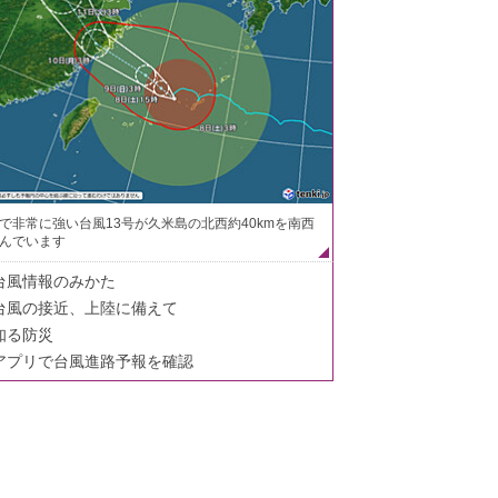
で非常に強い台風13号が久米島の北西約40kmを南西
んでいます
台風情報のみかた
台風の接近、上陸に備えて
知る防災
アプリで台風進路予報を確認