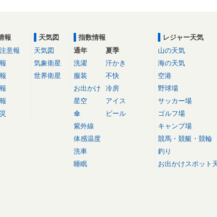
情報
天気図
指数情報
レジャー天気
注意報
天気図
通年
夏季
山の天気
報
気象衛星
洗濯
汗かき
海の天気
報
世界衛星
服装
不快
空港
報
お出かけ
冷房
野球場
報
星空
アイス
サッカー場
災
傘
ビール
ゴルフ場
紫外線
キャンプ場
体感温度
競馬・競艇・競輪
洗車
釣り
睡眠
お出かけスポット