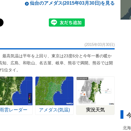
仙台のアメダス(2015年03月30日)を見る
(2015年03月30日)
。最高気温は平年を上回り、東京は23度6分と今年一番の暖か
高知、広島、和歌山、名古屋、岐阜、熊谷で満開。熊谷では開
び1位タイ。
雨雲レーダー
アメダス(気温)
実況天気
北海