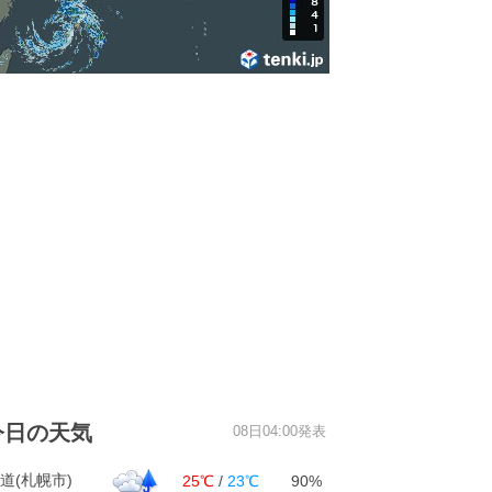
今日の天気
08日04:00発表
道(札幌市)
25℃
/
23℃
90%