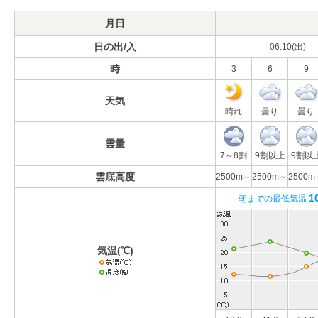
月日
日の出/入
06:10(出)
時
3
6
9
天気
晴れ
曇り
曇り
雲量
7～8割
9割以上
9割以
雲底高度
2500m～
2500m～
2500m
1
朝までの最低気温
気温(℃)