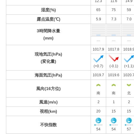
12.3
11.6
14.9
湿度(%)
65
75
59
露点温度(℃)
5.9
7.3
7.0
3時間降水量
(mm)
---
---
---
1017.9
1017.8
1018.
現地気圧(hPa)
(変化量)
(+0.7)
(-0.1)
(+1.1)
海面気圧(hPa)
1019.7
1019.6
1020.
風向(16方位)
南
南
北
風速(m/s)
2
1
2
視程(km)
20
15
15
不快指数
54
54
57