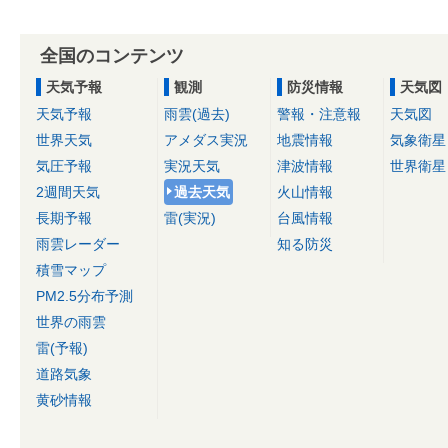
全国のコンテンツ
天気予報
観測
防災情報
天気図
天気予報
雨雲(過去)
警報・注意報
天気図
世界天気
アメダス実況
地震情報
気象衛星
気圧予報
実況天気
津波情報
世界衛星
2週間天気
過去天気
火山情報
長期予報
雷(実況)
台風情報
雨雲レーダー
知る防災
積雪マップ
PM2.5分布予測
世界の雨雲
雷(予報)
道路気象
黄砂情報