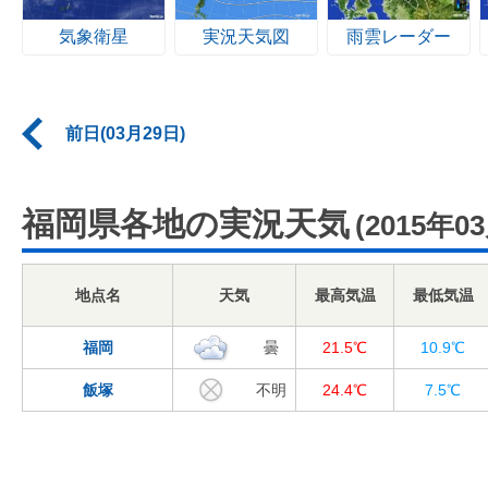
気象衛星
実況天気図
雨雲レーダー
前日(03月29日)
福岡県各地の実況天気
(2015年0
地点名
天気
最高気温
最低気温
福岡
曇
21.5℃
10.9℃
飯塚
不明
24.4℃
7.5℃