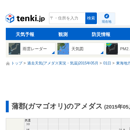
tenki.jp
検索
現在地
天気予報
観測
防災情報
雨雲レーダー
天気図
PM2
トップ
過去天気(アメダス実況・気温)2015年05月
01日
東海地
蒲郡(ガマゴオリ)のアメダス
(2015年0