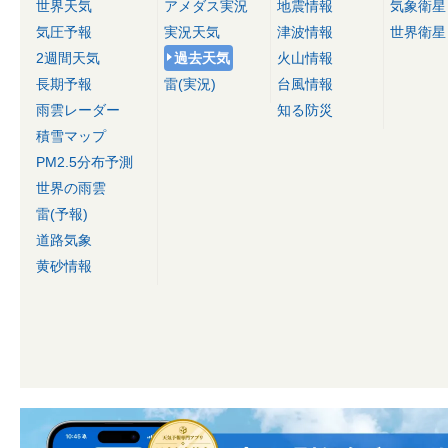
世界天気
アメダス実況
地震情報
気象衛星
気圧予報
実況天気
津波情報
世界衛星
2週間天気
過去天気
火山情報
長期予報
雷(実況)
台風情報
雨雲レーダー
知る防災
積雪マップ
PM2.5分布予測
世界の雨雲
雷(予報)
道路気象
黄砂情報