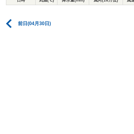
日時
気温(℃)
降水量(mm)
風向(16方位)
風速
前日(04月30日)