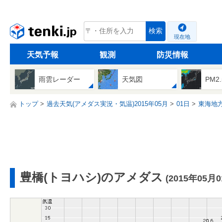
tenki.jp
検索
現在地
天気予報
観測
防災情報
雨雲レーダー
天気図
PM2
トップ
過去天気(アメダス実況・気温)2015年05月
01日
東海地
豊橋(トヨハシ)のアメダス
(2015年05月0