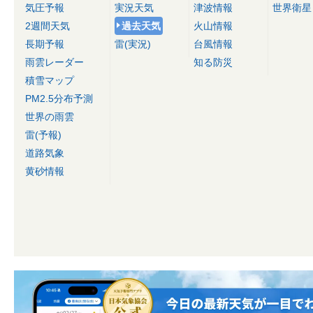
気圧予報
実況天気
津波情報
世界衛星
2週間天気
過去天気
火山情報
長期予報
雷(実況)
台風情報
雨雲レーダー
知る防災
積雪マップ
PM2.5分布予測
世界の雨雲
雷(予報)
道路気象
黄砂情報