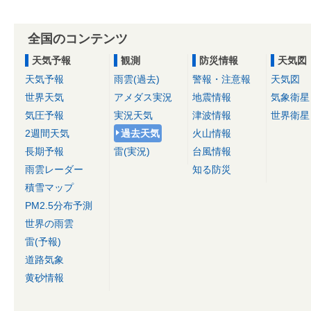
全国のコンテンツ
天気予報
観測
防災情報
天気図
天気予報
雨雲(過去)
警報・注意報
天気図
世界天気
アメダス実況
地震情報
気象衛星
気圧予報
実況天気
津波情報
世界衛星
2週間天気
過去天気
火山情報
長期予報
雷(実況)
台風情報
雨雲レーダー
知る防災
積雪マップ
PM2.5分布予測
世界の雨雲
雷(予報)
道路気象
黄砂情報