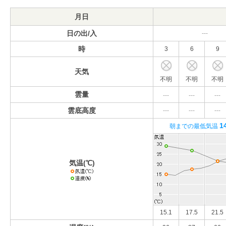
月日
日の出/入
---
時
3
6
9
天気
不明
不明
不明
雲量
---
---
---
雲底高度
---
---
---
1
朝までの最低気温
気温(℃)
15.1
17.5
21.5