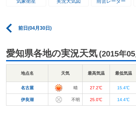
気象衛星
実況天気図
雨雲レーダー
前日(04月30日)
愛知県各地の実況天気
(2015年0
地点名
天気
最高気温
最低気温
名古屋
晴
27.2℃
15.4℃
伊良湖
不明
25.0℃
14.4℃