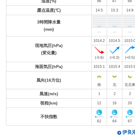
湿度(%)
96
87
66
露点温度(℃)
14.5
15.3
14.9
3時間降水量
(mm)
---
---
---
1014.2
1014.5
1015.
現地気圧(hPa)
(変化量)
(-0.6)
(+0.3)
(+0.5)
海面気圧(hPa)
1015.1
1015.4
1015.
風向(16方位)
南
北
北北
風速(m/s)
1
2
2
視程(km)
12
16
20
不快指数
62
64
67
伊良湖