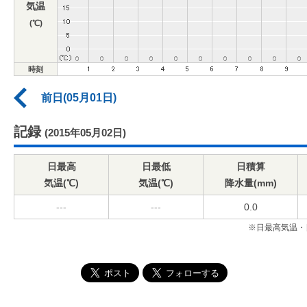
気温
(℃)
時刻
前日(05月01日)
記録
(2015年05月02日)
日最高
日最低
日積算
気温(℃)
気温(℃)
降水量(mm)
---
---
0.0
※日最高気温・