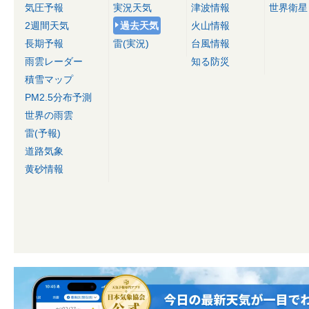
気圧予報
実況天気
津波情報
世界衛星
2週間天気
過去天気
火山情報
長期予報
雷(実況)
台風情報
雨雲レーダー
知る防災
積雪マップ
PM2.5分布予測
世界の雨雲
雷(予報)
道路気象
黄砂情報