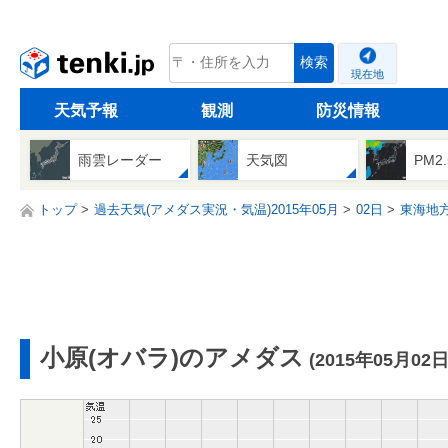
tenki.jp
検索
現在地
天気予報
観測
防災情報
雨雲レーダー
天気図
PM2
トップ
過去天気(アメダス実況・気温)2015年05月
02日
東海地
小原(オバラ)のアメダス
(2015年05月02日