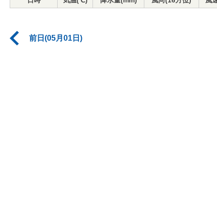
日時
気温(℃)
降水量(mm)
風向(16方位)
風速
前日(05月01日)