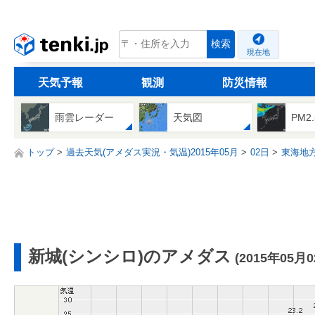
tenki.jp
検索
現在地
天気予報
観測
防災情報
雨雲レーダー
天気図
PM2
トップ
過去天気(アメダス実況・気温)2015年05月
02日
東海地
新城(シンシロ)のアメダス
(2015年05月0