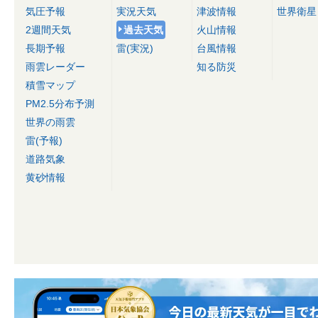
気圧予報
実況天気
津波情報
世界衛星
2週間天気
過去天気
火山情報
長期予報
雷(実況)
台風情報
雨雲レーダー
知る防災
積雪マップ
PM2.5分布予測
世界の雨雲
雷(予報)
道路気象
黄砂情報