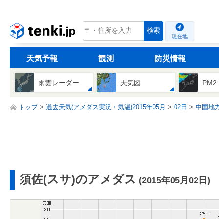
tenki.jp
検索
現在地
天気予報
観測
防災情報
雨雲レーダー
天気図
PM2
トップ
過去天気(アメダス実況・気温)2015年05月
02日
中国地
須佐(スサ)のアメダス
(2015年05月02日)