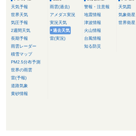
天気予報
雨雲(過去)
警報・注意報
天気図
世界天気
アメダス実況
地震情報
気象衛星
気圧予報
実況天気
津波情報
世界衛星
2週間天気
過去天気
火山情報
長期予報
雷(実況)
台風情報
雨雲レーダー
知る防災
積雪マップ
PM2.5分布予測
世界の雨雲
雷(予報)
道路気象
黄砂情報