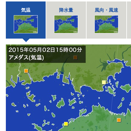
気温
降水量
風向・風速