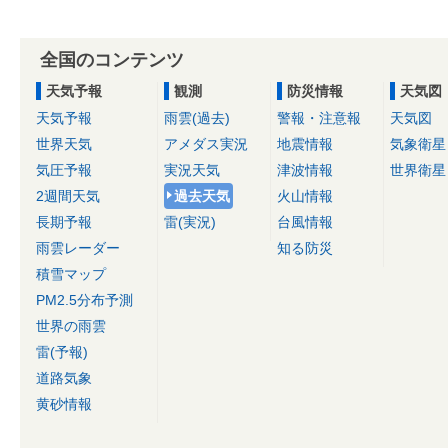
全国のコンテンツ
天気予報
観測
防災情報
天気図
天気予報
雨雲(過去)
警報・注意報
天気図
世界天気
アメダス実況
地震情報
気象衛星
気圧予報
実況天気
津波情報
世界衛星
2週間天気
過去天気
火山情報
長期予報
雷(実況)
台風情報
雨雲レーダー
知る防災
積雪マップ
PM2.5分布予測
世界の雨雲
雷(予報)
道路気象
黄砂情報