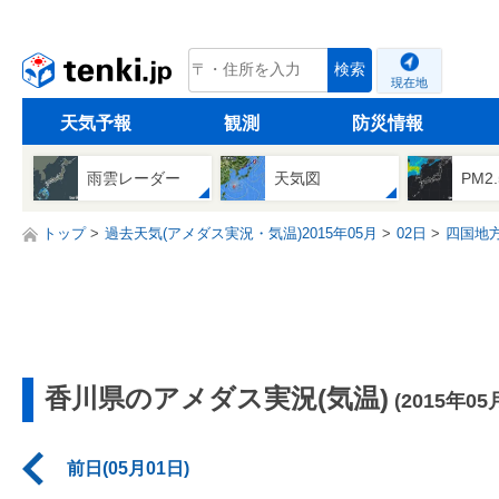
tenki.jp
検索
現在地
天気予報
観測
防災情報
雨雲レーダー
天気図
PM2
トップ
過去天気(アメダス実況・気温)2015年05月
02日
四国地
香川県のアメダス実況(気温)
(2015年05
前日(05月01日)