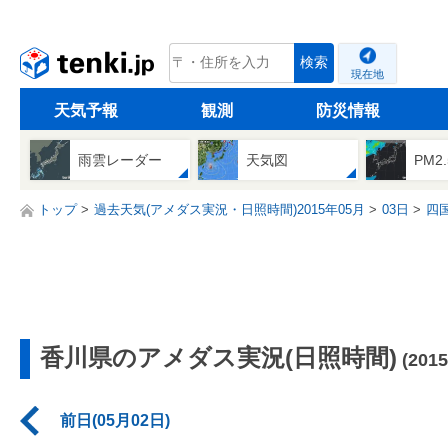
tenki.jp
検索
現在地
天気予報
観測
防災情報
雨雲レーダー
天気図
PM2
トップ
過去天気(アメダス実況・日照時間)2015年05月
03日
四
香川県のアメダス実況(日照時間)
(201
前日(05月02日)