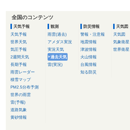
全国のコンテンツ
天気予報
観測
防災情報
天気図
天気予報
雨雲(過去)
警報・注意報
天気図
世界天気
アメダス実況
地震情報
気象衛星
気圧予報
実況天気
津波情報
世界衛星
2週間天気
過去天気
火山情報
長期予報
雷(実況)
台風情報
雨雲レーダー
知る防災
積雪マップ
PM2.5分布予測
世界の雨雲
雷(予報)
道路気象
黄砂情報