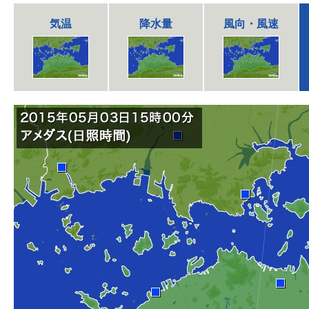
気温
降水量
風向・風速