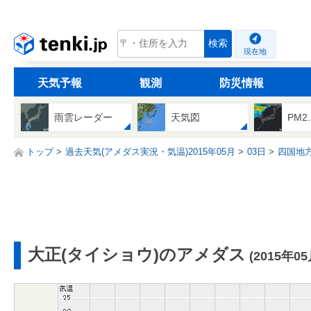
tenki.jp
検索
現在地
天気予報
観測
防災情報
雨雲レーダー
天気図
PM2
トップ
過去天気(アメダス実況・気温)2015年05月
03日
四国地
大正(タイショウ)のアメダス
(2015年0