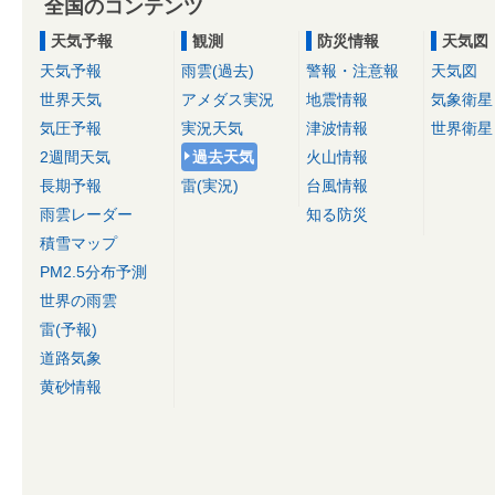
全国のコンテンツ
天気予報
観測
防災情報
天気図
天気予報
雨雲(過去)
警報・注意報
天気図
世界天気
アメダス実況
地震情報
気象衛星
気圧予報
実況天気
津波情報
世界衛星
2週間天気
過去天気
火山情報
長期予報
雷(実況)
台風情報
雨雲レーダー
知る防災
積雪マップ
PM2.5分布予測
世界の雨雲
雷(予報)
道路気象
黄砂情報