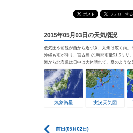
2015年05月03日の天気概況
低気圧や前線が西から近づき、九州は広く雨。
沖縄も雨が降り、宮古島で1時間雨量51.5ミ
海から北海道は日中は大体晴れて、夏のような
気象衛星
実況天気図
前日(05月02日)