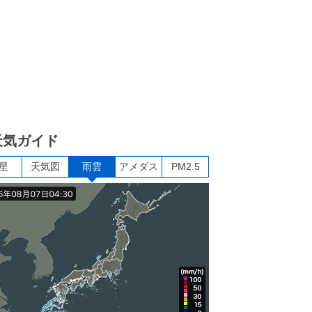
天気ガイド
星
天気図
雨雲
アメダス
PM2.5