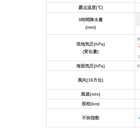
露点温度(℃)
3時間降水量
(mm)
1
現地気圧(hPa)
(変化量)
(
海面気圧(hPa)
1
風向(16方位)
風速(m/s)
視程(km)
不快指数