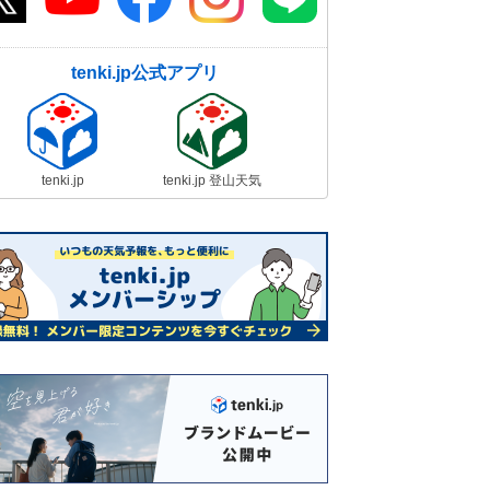
tenki.jp公式アプリ
tenki.jp
tenki.jp 登山天気