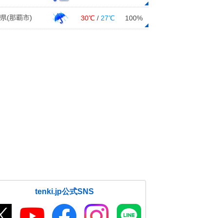
県(那覇市)
30℃
/
27℃
100%
tenki.jp公式SNS