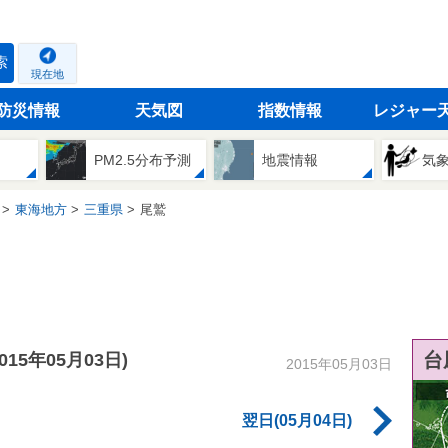
索
現在地
防災情報
天気図
指数情報
レジャー
PM2.5分布予測
地震情報
気
東海地方
三重県
尾鷲
台
2015年05月03日)
2015年05月03日
翌日(05月04日)