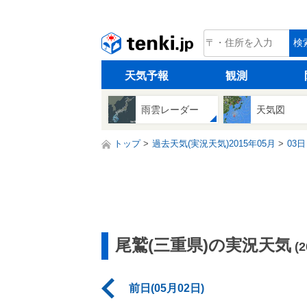
tenki.jp
検
天気予報
観測
雨雲レーダー
天気図
トップ
過去天気(実況天気)2015年05月
03日
尾鷲(三重県)の実況天気
(
前日(05月02日)