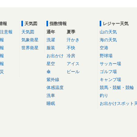
情報
天気図
指数情報
レジャー天気
注意報
天気図
通年
夏季
山の天気
報
気象衛星
洗濯
汗かき
海の天気
報
世界衛星
服装
不快
空港
報
お出かけ
冷房
野球場
報
星空
アイス
サッカー場
災
傘
ビール
ゴルフ場
紫外線
キャンプ場
体感温度
競馬・競艇・競輪
洗車
釣り
睡眠
お出かけスポット