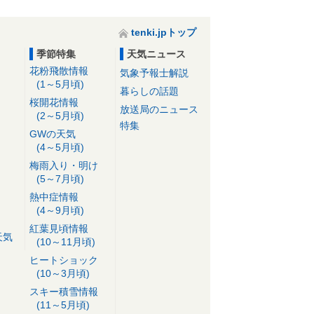
tenki.jpトップ
季節特集
天気ニュース
花粉飛散情報
気象予報士解説
(1～5月頃)
暮らしの話題
桜開花情報
放送局のニュース
(2～5月頃)
特集
GWの天気
(4～5月頃)
梅雨入り・明け
(5～7月頃)
熱中症情報
(4～9月頃)
紅葉見頃情報
天気
(10～11月頃)
ヒートショック
(10～3月頃)
スキー積雪情報
(11～5月頃)