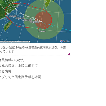
で強い台風13号が沖永良部島の東南東約160kmを西
んでいます
台風情報のみかた
台風の接近、上陸に備えて
知る防災
アプリで台風進路予報を確認