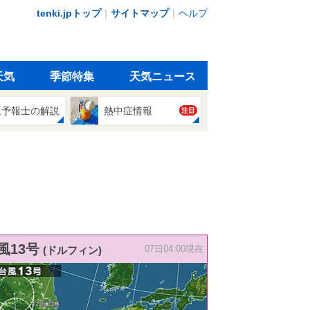
tenki.jpトップ
｜
サイトマップ
｜
ヘルプ
天気
季節特集
天気ニュース
象予報士の解説
熱中症情報
注目
風13号
(ドルフィン)
07日04:00現在