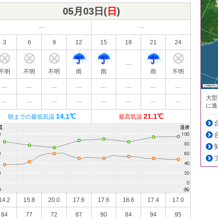
05月03日(
日
)
---
---
3
6
9
12
15
18
21
24
---
不明
不明
不明
雨
雨
雨
不明
---
---
---
---
---
---
---
---
大型
---
---
---
---
---
---
---
---
に進
14.1℃
21.1℃
朝までの最低気温
最高気温
14.2
15.8
20.0
17.6
17.6
18.6
17.4
17.0
84
77
72
87
90
84
94
95