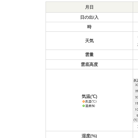
月日
日の出/入
時
天気
雲量
雲底高度
気温(℃)
湿度(%)