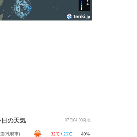
今日の天気
07日04:00発表
道(札幌市)
32℃
/
20℃
40%