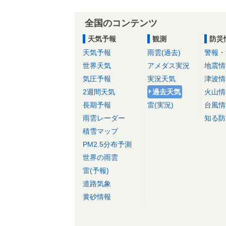
全国のコンテンツ
天気予報
観測
防災
天気予報
雨雲(過去)
警報・
世界天気
アメダス実況
地震情
気圧予報
実況天気
津波情
2週間天気
過去天気
火山情
長期予報
雷(実況)
台風情
雨雲レーダー
知る防
積雪マップ
PM2.5分布予測
世界の雨雲
雷(予報)
道路気象
黄砂情報