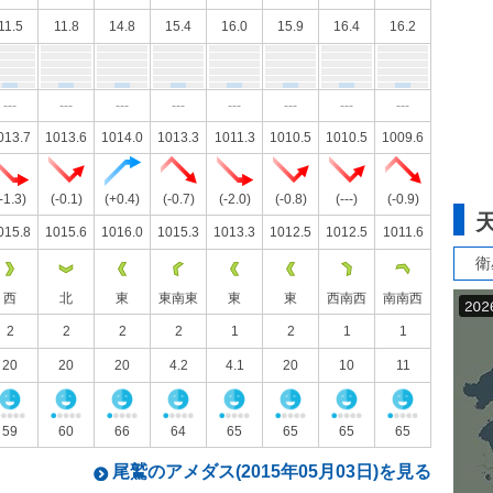
11.5
11.8
14.8
15.4
16.0
15.9
16.4
16.2
---
---
---
---
---
---
---
---
013.7
1013.6
1014.0
1013.3
1011.3
1010.5
1010.5
1009.6
-1.3)
(-0.1)
(+0.4)
(-0.7)
(-2.0)
(-0.8)
(---)
(-0.9)
015.8
1015.6
1016.0
1015.3
1013.3
1012.5
1012.5
1011.6
衛
西
北
東
東南東
東
東
西南西
南南西
2
2
2
2
1
2
1
1
20
20
20
4.2
4.1
20
10
11
59
60
66
64
65
65
65
65
尾鷲のアメダス(2015年05月03日)を見る