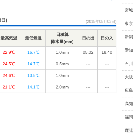
宮城
3日)
(2015年05月03日)
東京
日積算
新潟
最高気温
最低気温
日の出
日の入
降水量(mm)
愛知
22.9℃
16.7℃
1.0
mm
05:02
18:40
石川
24.5℃
14.7℃
0.5
mm
---
---
24.6℃
13.5℃
1.0
mm
---
---
大阪
21.1℃
14.1℃
2.0
mm
---
---
広島
高知
福岡
鹿児