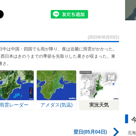
(2015年05月03日)
日中は中国・四国でも雨が降り、夜は近畿に雨雲がかかった。
リ。西日本はきのうまでの季節を先取りした暑さが収まった。東
暑さ。
雨雲レーダー
アメダス(気温)
実況天気
翌日(05月04日)
北海