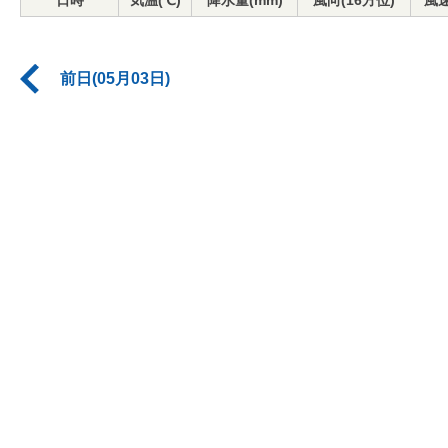
日時
気温(℃)
降水量(mm)
風向(16方位)
風速
前日(05月03日)