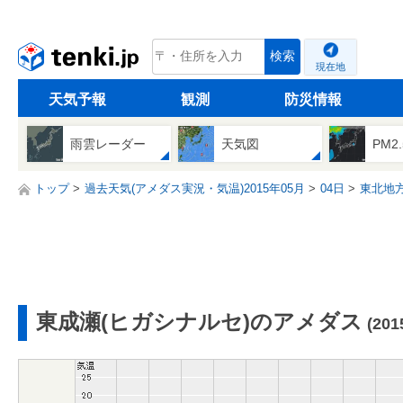
tenki.jp
検索
現在地
天気予報
観測
防災情報
雨雲レーダー
天気図
PM2
トップ
過去天気(アメダス実況・気温)2015年05月
04日
東北地
東成瀬(ヒガシナルセ)のアメダス
(20