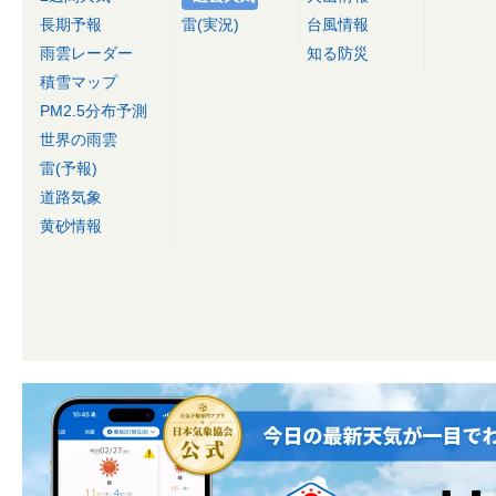
長期予報
雷(実況)
台風情報
雨雲レーダー
知る防災
積雪マップ
PM2.5分布予測
世界の雨雲
雷(予報)
道路気象
黄砂情報