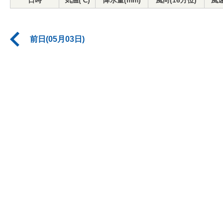
日時
気温(℃)
降水量(mm)
風向(16方位)
風速
前日(05月03日)