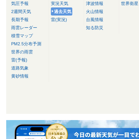
気圧予報
実況天気
津波情報
世界衛星
2週間天気
過去天気
火山情報
長期予報
雷(実況)
台風情報
雨雲レーダー
知る防災
積雪マップ
PM2.5分布予測
世界の雨雲
雷(予報)
道路気象
黄砂情報