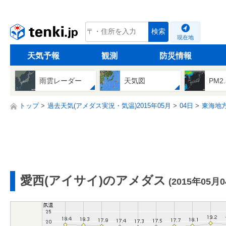
tenki.jp
検索
現在地
天気予報
観測
防災情報
雨雲レーダー
天気図
PM2
トップ
過去天気(アメダス実況・気温)2015年05月
04日
東海地
愛西(アイサイ)のアメダス
(2015年05月0