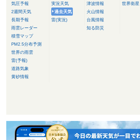
気圧予報
実況天気
津波情報
世界衛星
2週間天気
過去天気
火山情報
長期予報
雷(実況)
台風情報
雨雲レーダー
知る防災
積雪マップ
PM2.5分布予測
世界の雨雲
雷(予報)
道路気象
黄砂情報