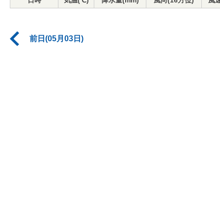
日時
気温(℃)
降水量(mm)
風向(16方位)
風速
前日(05月03日)