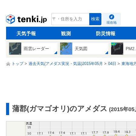
tenki.jp
検索
現在地
天気予報
観測
防災情報
雨雲レーダー
天気図
PM2
トップ
過去天気(アメダス実況・気温)2015年05月
04日
東海地
蒲郡(ガマゴオリ)のアメダス
(2015年0