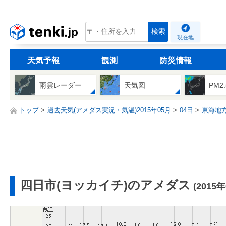
tenki.jp
検索
現在地
天気予報
観測
防災情報
雨雲レーダー
天気図
PM2
トップ
過去天気(アメダス実況・気温)2015年05月
04日
東海地
四日市(ヨッカイチ)のアメダス
(2015