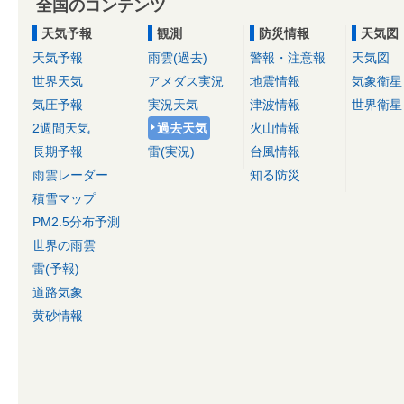
全国のコンテンツ
天気予報
観測
防災情報
天気図
天気予報
雨雲(過去)
警報・注意報
天気図
世界天気
アメダス実況
地震情報
気象衛星
気圧予報
実況天気
津波情報
世界衛星
2週間天気
過去天気
火山情報
長期予報
雷(実況)
台風情報
雨雲レーダー
知る防災
積雪マップ
PM2.5分布予測
世界の雨雲
雷(予報)
道路気象
黄砂情報