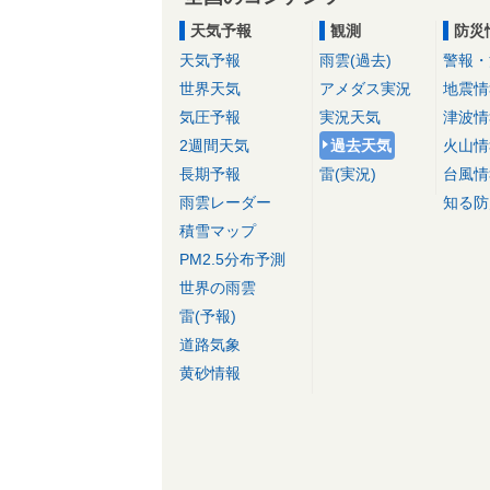
天気予報
観測
防災
天気予報
雨雲(過去)
警報・
世界天気
アメダス実況
地震情
気圧予報
実況天気
津波情
2週間天気
過去天気
火山情
長期予報
雷(実況)
台風情
雨雲レーダー
知る防
積雪マップ
PM2.5分布予測
世界の雨雲
雷(予報)
道路気象
黄砂情報