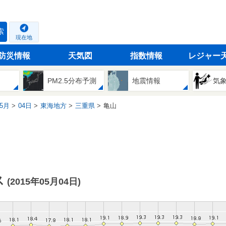
索
現在地
防災情報
天気図
指数情報
レジャー
PM2.5分布予測
地震情報
気
5月
04日
東海地方
三重県
亀山
ス
(2015年05月04日)