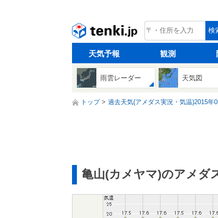
tenki.jp
検
天気予報
観測
雨雲レーダー
天気図
トップ
過去天気(アメダス実況・気温)2015年0
亀山(カメヤマ)のアメダ