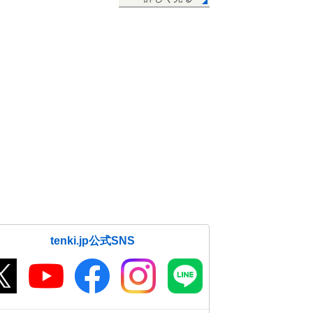
tenki.jp公式SNS