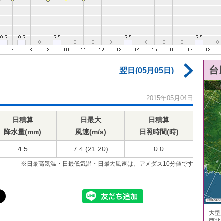
台
翌日(05月05日)
2015年05月04日
日積算
日最大
日積算
降水量(mm)
風速(m/s)
日照時間(時)
4.5
7.4 (21:20)
0.0
※日最高気温・日最低気温・日最大風速は、アメダス10分値です
大型
西北