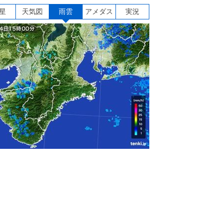
星
天気図
雨雲
アメダス
実況