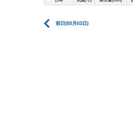
日時
気温(℃)
降水量(mm)
前日(05月03日)