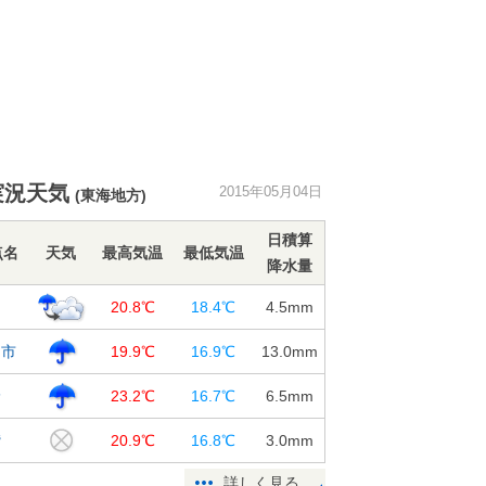
実況天気
2015年05月04日
(東海地方)
日積算
点名
天気
最高気温
最低気温
降水量
20.8℃
18.4℃
4.5
mm
日市
19.9℃
16.9℃
13.0
mm
野
23.2℃
16.7℃
6.5
mm
鷲
20.9℃
16.8℃
3.0
mm
詳しく見る