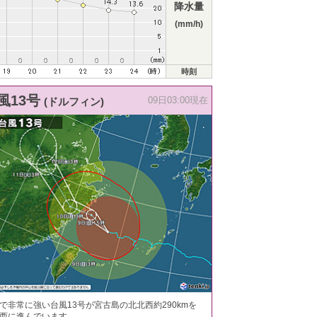
降水量
(mm/h)
時刻
風13号
(ドルフィン)
09日03:00現在
で非常に強い台風13号が宮古島の北北西約290kmを
西に進んでいます