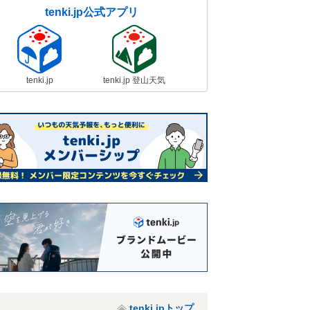
tenki.jp公式アプリ
tenki.jp
tenki.jp 登山天気
tenki.jpトップ