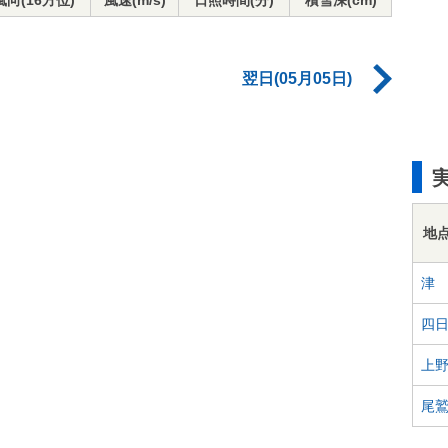
風向(16方位)
風速(m/s)
日照時間(分)
積雪深(cm)
翌日(05月05日)
地
津
四
上
尾