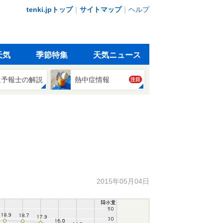
tenki.jpトップ
｜
サイトマップ
｜
ヘルプ
天気
季節特集
天気ニュース
象予報士の解説
熱中症情報
注目
2015年05月04日