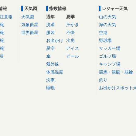
情報
天気図
指数情報
レジャー天気
注意報
天気図
通年
夏季
山の天気
報
気象衛星
洗濯
汗かき
海の天気
報
世界衛星
服装
不快
空港
報
お出かけ
冷房
野球場
報
星空
アイス
サッカー場
災
傘
ビール
ゴルフ場
紫外線
キャンプ場
体感温度
競馬・競艇・競輪
洗車
釣り
睡眠
お出かけスポット