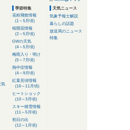
季節特集
天気ニュース
花粉飛散情報
気象予報士解説
(1～5月頃)
暮らしの話題
桜開花情報
放送局のニュース
(2～5月頃)
特集
GWの天気
(4～5月頃)
梅雨入り・明け
(5～7月頃)
熱中症情報
(4～9月頃)
紅葉見頃情報
天気
(10～11月頃)
ヒートショック
(10～3月頃)
スキー積雪情報
(11～5月頃)
初日の出
(12～1月頃)