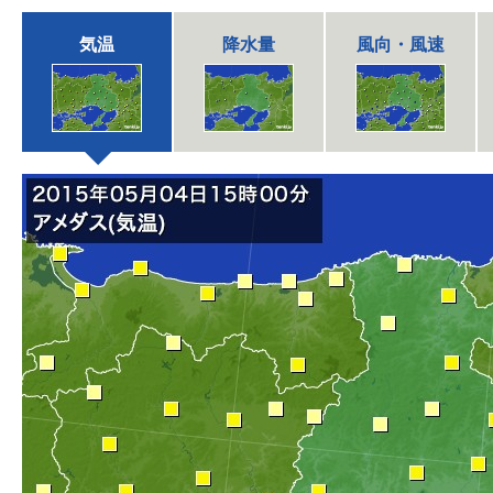
気温
降水量
風向・風速