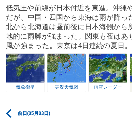
低気圧や前線が日本付近を東進。沖縄
だが、中国・四国から東海は雨が降っ
北から北海道は昼前後に日本海側から
地的に雨脚が強まった。関東も夜はあ
風が強まった。東京は4日連続の夏日。
気象衛星
実況天気図
雨雲レーダー
前日(05月03日)