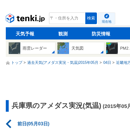
tenki.jp
検索
現在地
天気予報
観測
防災情報
雨雲レーダー
天気図
PM2
トップ
過去天気(アメダス実況・気温)2015年05月
04日
近畿地
兵庫県のアメダス実況(気温)
(2015年05
前日(05月03日)