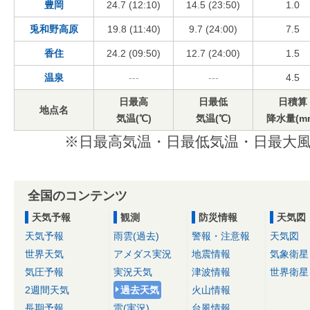
豊岡
24.7 (12:10)
14.5 (23:50)
1.0
兎和野高原
19.8 (11:40)
9.7 (24:00)
7.5
香住
24.2 (09:50)
12.7 (24:00)
1.5
温泉
---
---
4.5
日最高
日最低
日積算
地点名
気温(℃)
気温(℃)
降水量(m
※日最高気温・日最低気温・日最大風
全国のコンテンツ
天気予報
観測
防災情報
天気図
天気予報
雨雲(過去)
警報・注意報
天気図
世界天気
アメダス実況
地震情報
気象衛星
気圧予報
実況天気
津波情報
世界衛星
2週間天気
過去天気
火山情報
長期予報
雷(実況)
台風情報