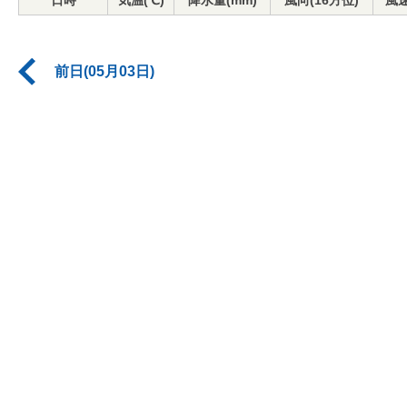
日時
気温(℃)
降水量(mm)
風向(16方位)
風速
前日(05月03日)