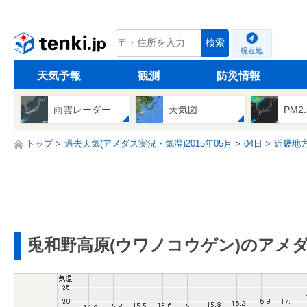
tenki.jp
検索
現在地
天気予報
観測
防災情報
雨雲レーダー
天気図
PM2
トップ
過去天気(アメダス実況・気温)2015年05月
04日
近畿地
兎和野高原(ウワノコウゲン)のアメ