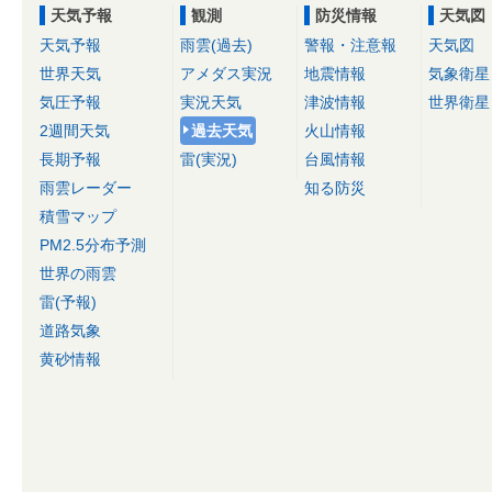
天気予報
観測
防災情報
天気図
天気予報
雨雲(過去)
警報・注意報
天気図
世界天気
アメダス実況
地震情報
気象衛星
気圧予報
実況天気
津波情報
世界衛星
2週間天気
過去天気
火山情報
長期予報
雷(実況)
台風情報
雨雲レーダー
知る防災
積雪マップ
PM2.5分布予測
世界の雨雲
雷(予報)
道路気象
黄砂情報