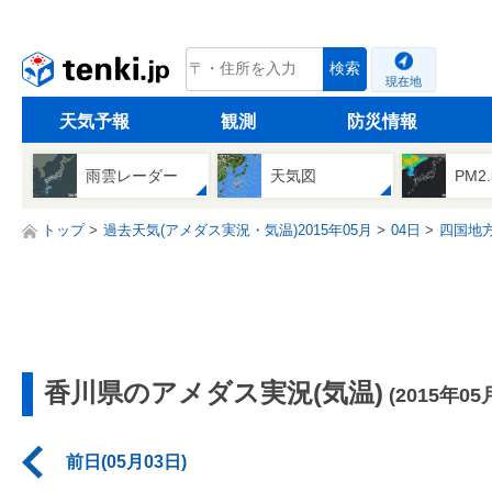
tenki.jp
検索
現在地
天気予報
観測
防災情報
雨雲レーダー
天気図
PM2
トップ
過去天気(アメダス実況・気温)2015年05月
04日
四国地
香川県のアメダス実況(気温)
(2015年05
前日(05月03日)