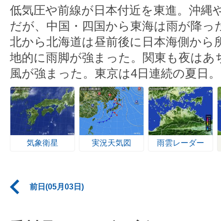
低気圧や前線が日本付近を東進。沖縄
だが、中国・四国から東海は雨が降っ
北から北海道は昼前後に日本海側から
地的に雨脚が強まった。関東も夜はあ
風が強まった。東京は4日連続の夏日。
気象衛星
実況天気図
雨雲レーダー
前日(05月03日)