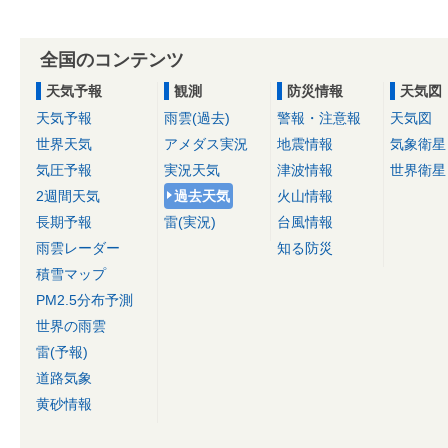
全国のコンテンツ
天気予報
観測
防災情報
天気図
天気予報
雨雲(過去)
警報・注意報
天気図
世界天気
アメダス実況
地震情報
気象衛星
気圧予報
実況天気
津波情報
世界衛星
2週間天気
過去天気
火山情報
長期予報
雷(実況)
台風情報
雨雲レーダー
知る防災
積雪マップ
PM2.5分布予測
世界の雨雲
雷(予報)
道路気象
黄砂情報