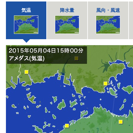
気温
降水量
風向・風速