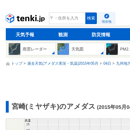
tenki.jp
検索
現在地
天気予報
観測
防災情報
雨雲レーダー
天気図
PM2
トップ
過去天気(アメダス実況・気温)2015年05月
04日
九州地
宮崎(ミヤザキ)のアメダス
(2015年05月0