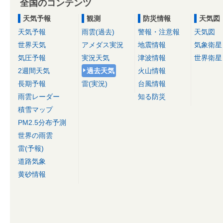
全国のコンテンツ
天気予報
観測
防災情報
天気図
天気予報
雨雲(過去)
警報・注意報
天気図
世界天気
アメダス実況
地震情報
気象衛星
気圧予報
実況天気
津波情報
世界衛星
2週間天気
過去天気
火山情報
長期予報
雷(実況)
台風情報
雨雲レーダー
知る防災
積雪マップ
PM2.5分布予測
世界の雨雲
雷(予報)
道路気象
黄砂情報