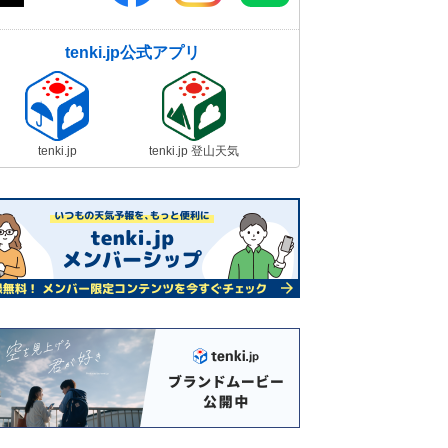
tenki.jp公式アプリ
tenki.jp
tenki.jp 登山天気