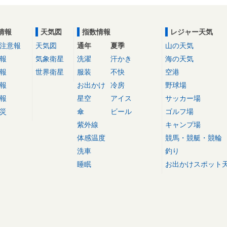
情報
天気図
指数情報
レジャー天気
注意報
天気図
通年
夏季
山の天気
報
気象衛星
洗濯
汗かき
海の天気
報
世界衛星
服装
不快
空港
報
お出かけ
冷房
野球場
報
星空
アイス
サッカー場
災
傘
ビール
ゴルフ場
紫外線
キャンプ場
体感温度
競馬・競艇・競輪
洗車
釣り
睡眠
お出かけスポット