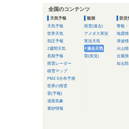
全国のコンテンツ
天気予報
観測
防災
天気予報
雨雲(過去)
警報・
世界天気
アメダス実況
地震情
気圧予報
実況天気
津波情
2週間天気
過去天気
火山情
長期予報
雷(実況)
台風情
雨雲レーダー
知る防
積雪マップ
PM2.5分布予測
世界の雨雲
雷(予報)
道路気象
黄砂情報