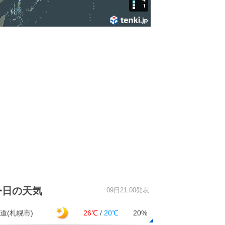
今日の天気
09日21:00発表
道(札幌市)
26℃
/
20℃
20%