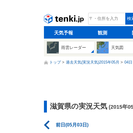
tenki.jp
検
天気予報
観測
雨雲レーダー
天気図
トップ
過去天気(実況天気)2015年05月
04日
滋賀県の実況天気
(2015年0
前日(05月03日)