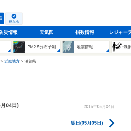
索
現在地
防災情報
天気図
指数情報
レジャー
PM2.5分布予測
地震情報
気
近畿地方
滋賀県
5月04日)
2015年05月04日
翌日(05月05日)