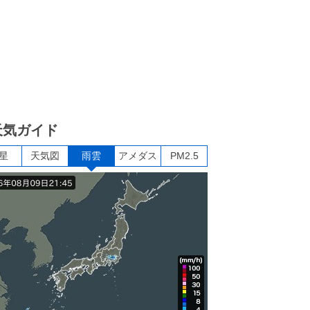
天気ガイド
星
天気図
雨雲
アメダス
PM2.5