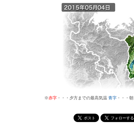
※
赤字
・・・夕方までの最高気温
青字
・・・朝