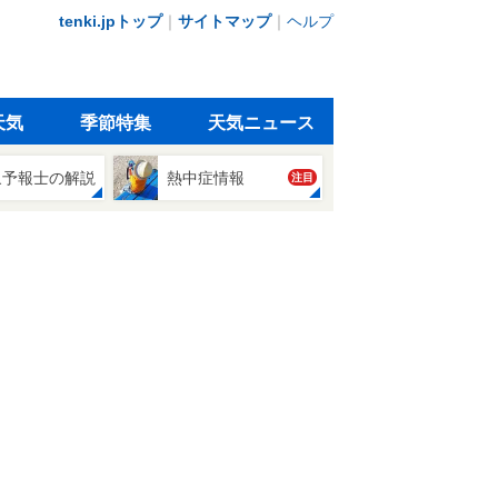
tenki.jpトップ
｜
サイトマップ
｜
ヘルプ
天気
季節特集
天気ニュース
象予報士の解説
熱中症情報
注目