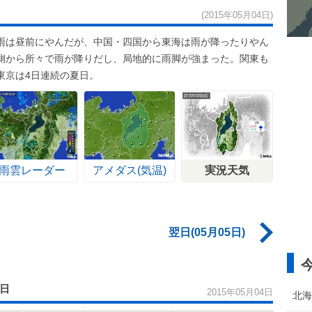
(2015年05月04日)
雨は昼前にやんだが、中国・四国から東海は雨が降ったりやん
側から所々で雨が降りだし、局地的に雨脚が強まった。関東も
東京は4日連続の夏日。
雨雲レーダー
アメダス(気温)
実況天気
翌日(05月05日)
4日
2015年05月04日
北海