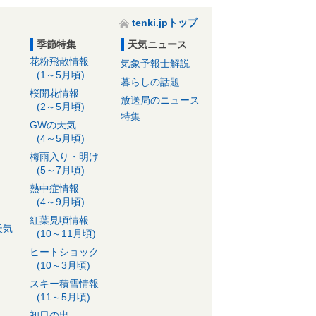
tenki.jpトップ
季節特集
天気ニュース
花粉飛散情報
気象予報士解説
(1～5月頃)
暮らしの話題
桜開花情報
放送局のニュース
(2～5月頃)
特集
GWの天気
(4～5月頃)
梅雨入り・明け
(5～7月頃)
熱中症情報
(4～9月頃)
紅葉見頃情報
天気
(10～11月頃)
ヒートショック
(10～3月頃)
スキー積雪情報
(11～5月頃)
初日の出