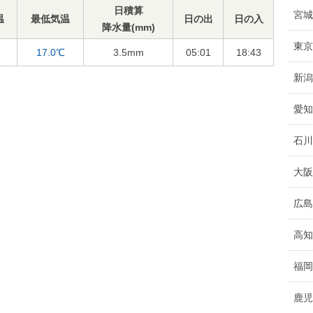
日積算
宮城
温
最低気温
日の出
日の入
降水量(mm)
東京
17.0℃
3.5
mm
05:01
18:43
新潟
愛知
石川
大阪
広島
高知
福岡
鹿児