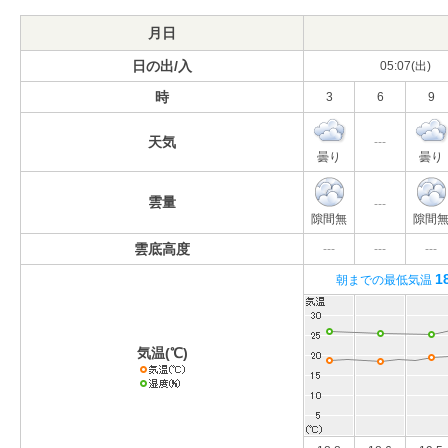
月日
日の出/入
05:07(出)
時
3
6
9
天気
---
曇り
曇り
雲量
---
隙間無
隙間
雲底高度
---
---
---
1
朝までの最低気温
気温(℃)