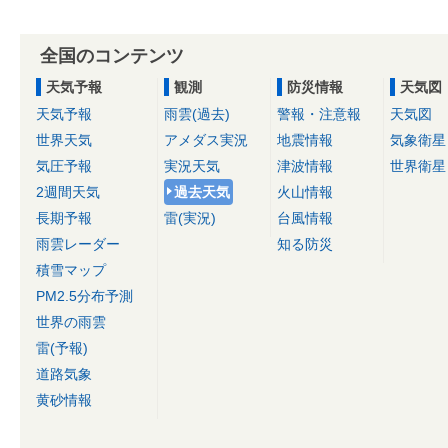
全国のコンテンツ
天気予報
観測
防災情報
天気図
天気予報
雨雲(過去)
警報・注意報
天気図
世界天気
アメダス実況
地震情報
気象衛星
気圧予報
実況天気
津波情報
世界衛星
2週間天気
過去天気
火山情報
長期予報
雷(実況)
台風情報
雨雲レーダー
知る防災
積雪マップ
PM2.5分布予測
世界の雨雲
雷(予報)
道路気象
黄砂情報