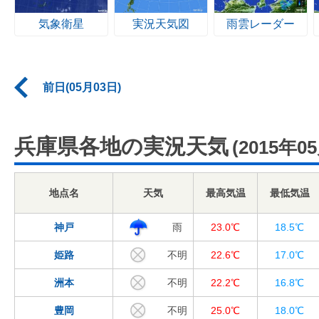
気象衛星
実況天気図
雨雲レーダー
前日(05月03日)
兵庫県各地の実況天気
(2015年0
地点名
天気
最高気温
最低気温
神戸
雨
23.0℃
18.5℃
姫路
不明
22.6℃
17.0℃
洲本
不明
22.2℃
16.8℃
豊岡
不明
25.0℃
18.0℃