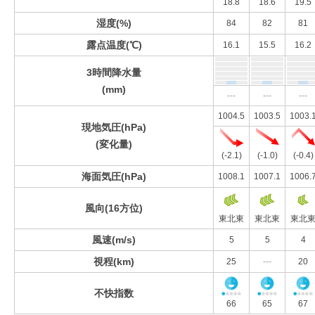
18.8
18.6
19.5
湿度(%)
84
82
81
露点温度(℃)
16.1
15.5
16.2
3時間降水量
(mm)
---
---
---
1004.5
1003.5
1003.
現地気圧(hPa)
(変化量)
(-2.1)
(-1.0)
(-0.4)
海面気圧(hPa)
1008.1
1007.1
1006.
風向(16方位)
東北東
東北東
東北
風速(m/s)
5
5
4
視程(km)
25
---
20
不快指数
66
65
67