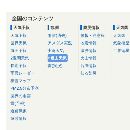
全国のコンテンツ
天気予報
観測
防災情報
天気図
天気予報
雨雲(過去)
警報・注意報
天気図
世界天気
アメダス実況
地震情報
気象衛星
気圧予報
実況天気
津波情報
世界衛星
2週間天気
過去天気
火山情報
長期予報
雷(実況)
台風情報
雨雲レーダー
知る防災
積雪マップ
PM2.5分布予測
世界の雨雲
雷(予報)
道路気象
黄砂情報