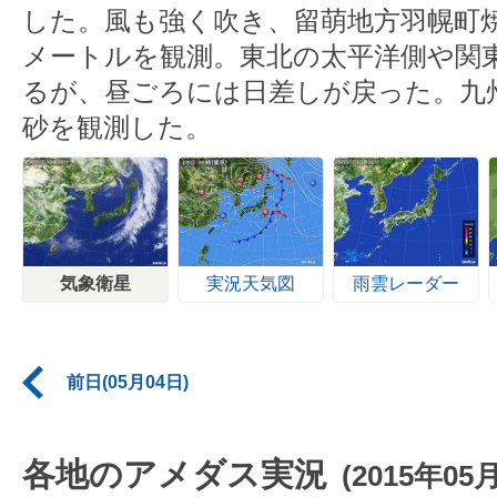
した。風も強く吹き、留萌地方羽幌町焼
メートルを観測。東北の太平洋側や関
るが、昼ごろには日差しが戻った。九
砂を観測した。
気象衛星
実況天気図
雨雲レーダー
前日(05月04日)
各地のアメダス実況
(2015年05