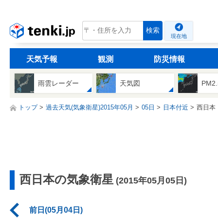
tenki.jp
検索
現在地
天気予報
観測
防災情報
雨雲レーダー
天気図
PM2
トップ
過去天気(気象衛星)2015年05月
05日
日本付近
西日本
西日本の気象衛星
(2015年05月05日)
前日(05月04日)