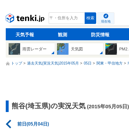
tenki.jp
検索
現在地
天気予報
観測
防災情報
雨雲レーダー
天気図
PM2
トップ
過去天気(実況天気)2015年05月
05日
関東・甲信地方
熊谷(埼玉県)の実況天気
(2015年05月05日)
前日(05月04日)