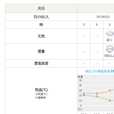
月日
日の出/入
04:46(出)
時
3
6
9
天気
---
---
曇り
雲量
---
---
9割以
雲底高度
---
---
---
1
朝までの最低気温
気温(℃)