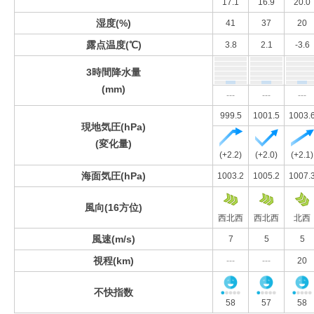
17.1
16.9
20.0
湿度(%)
41
37
20
露点温度(℃)
3.8
2.1
-3.6
3時間降水量
(mm)
---
---
---
999.5
1001.5
1003.
現地気圧(hPa)
(変化量)
(+2.2)
(+2.0)
(+2.1)
海面気圧(hPa)
1003.2
1005.2
1007.
風向(16方位)
西北西
西北西
北西
風速(m/s)
7
5
5
視程(km)
---
---
20
不快指数
58
57
58