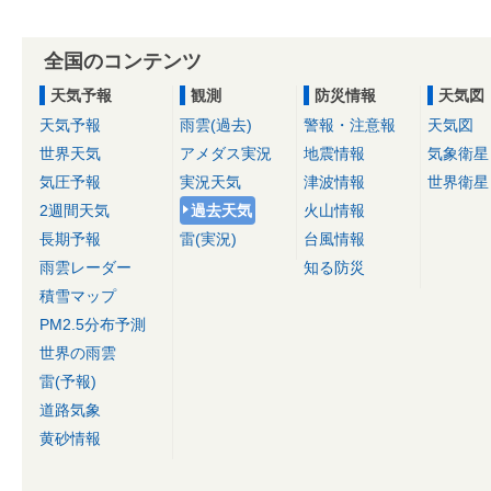
全国のコンテンツ
天気予報
観測
防災情報
天気図
天気予報
雨雲(過去)
警報・注意報
天気図
世界天気
アメダス実況
地震情報
気象衛星
気圧予報
実況天気
津波情報
世界衛星
2週間天気
過去天気
火山情報
長期予報
雷(実況)
台風情報
雨雲レーダー
知る防災
積雪マップ
PM2.5分布予測
世界の雨雲
雷(予報)
道路気象
黄砂情報