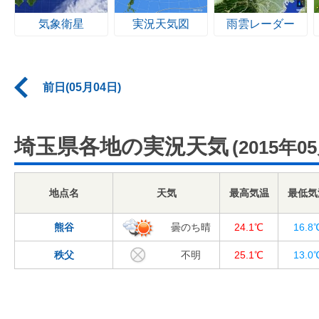
気象衛星
実況天気図
雨雲レーダー
前日(05月04日)
埼玉県各地の実況天気
(2015年0
地点名
天気
最高気温
最低気
熊谷
曇のち晴
24.1℃
16.8
秩父
不明
25.1℃
13.0