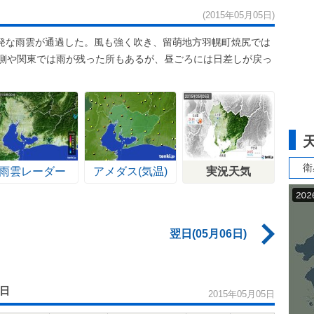
(2015年05月05日)
発な雨雲が通過した。風も強く吹き、留萌地方羽幌町焼尻では
洋側や関東では雨が残った所もあるが、昼ごろには日差しが戻っ
衛
雨雲レーダー
アメダス(気温)
実況天気
翌日(05月06日)
5日
2015年05月05日