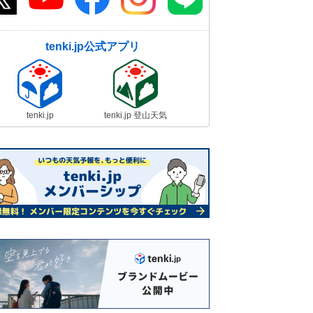
tenki.jp公式アプリ
tenki.jp
tenki.jp 登山天気