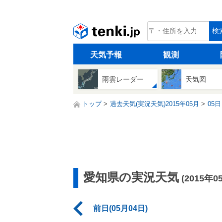
tenki.jp
検
天気予報
観測
雨雲レーダー
天気図
トップ
過去天気(実況天気)2015年05月
05日
愛知県の実況天気
(2015年0
前日(05月04日)