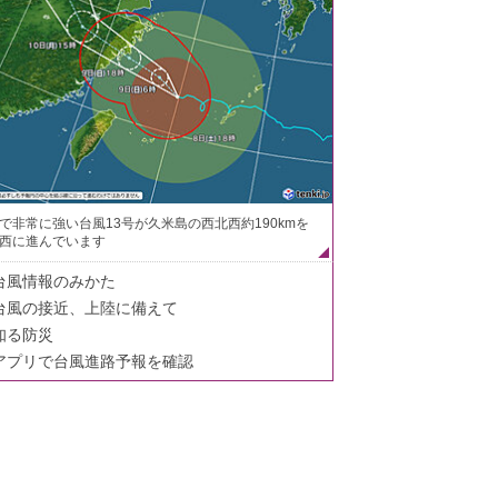
で非常に強い台風13号が久米島の西北西約190kmを
西に進んでいます
台風情報のみかた
台風の接近、上陸に備えて
知る防災
アプリで台風進路予報を確認