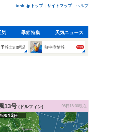
tenki.jpトップ
｜
サイトマップ
｜
ヘルプ
天気
季節特集
天気ニュース
象予報士の解説
熱中症情報
注目
風13号
(ドルフィン)
08日18:00現在