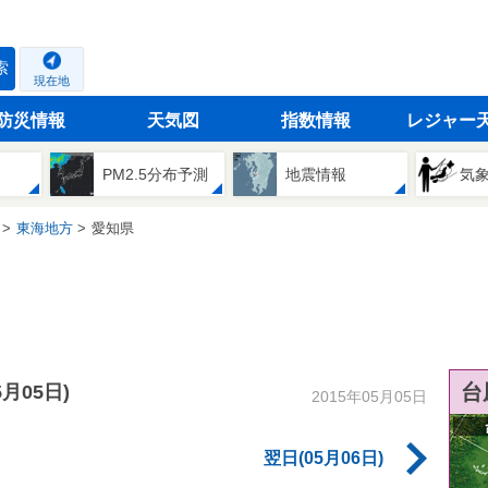
索
現在地
防災情報
天気図
指数情報
レジャー
PM2.5分布予測
地震情報
気
東海地方
愛知県
台
5月05日)
2015年05月05日
翌日(05月06日)