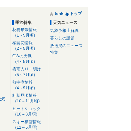
tenki.jpトップ
季節特集
天気ニュース
花粉飛散情報
気象予報士解説
(1～5月頃)
暮らしの話題
桜開花情報
放送局のニュース
(2～5月頃)
特集
GWの天気
(4～5月頃)
梅雨入り・明け
(5～7月頃)
熱中症情報
(4～9月頃)
紅葉見頃情報
天気
(10～11月頃)
ヒートショック
(10～3月頃)
スキー積雪情報
(11～5月頃)