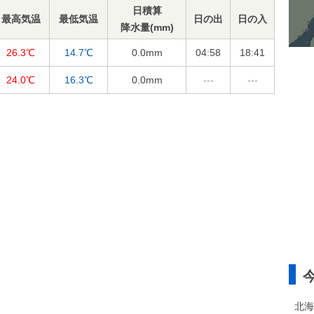
日積算
最高気温
最低気温
日の出
日の入
降水量(mm)
26.3℃
14.7℃
0.0
mm
04:58
18:41
24.0℃
16.3℃
0.0
mm
---
---
北海