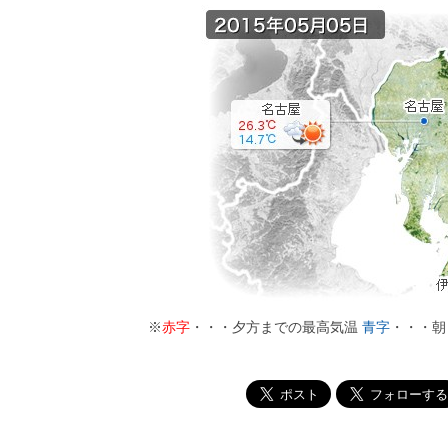
※
赤字
・・・夕方までの最高気温
青字
・・・朝