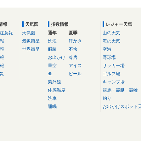
情報
天気図
指数情報
レジャー天気
注意報
天気図
通年
夏季
山の天気
報
気象衛星
洗濯
汗かき
海の天気
報
世界衛星
服装
不快
空港
報
お出かけ
冷房
野球場
報
星空
アイス
サッカー場
災
傘
ビール
ゴルフ場
紫外線
キャンプ場
体感温度
競馬・競艇・競輪
洗車
釣り
睡眠
お出かけスポット