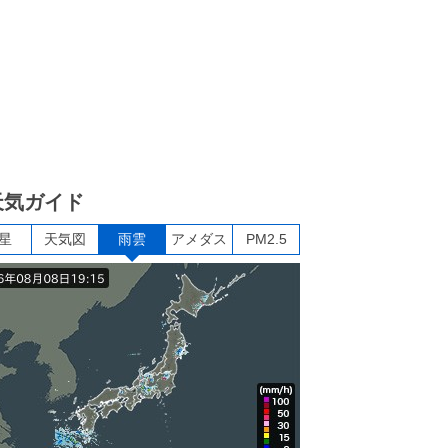
天気ガイド
星
天気図
雨雲
アメダス
PM2.5