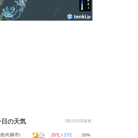
今日の天気
08日19:00発表
道(札幌市)
25℃
/
23℃
20%