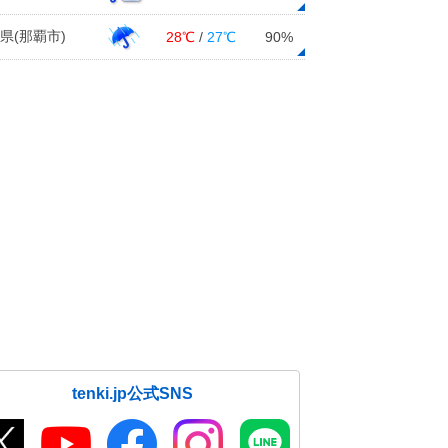
県(那覇市)
28℃
/
27℃
90%
tenki.jp公式SNS