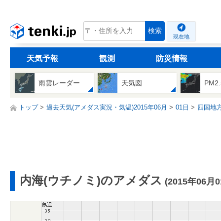
tenki.jp
検索
現在地
天気予報
観測
防災情報
雨雲レーダー
天気図
PM2
トップ
過去天気(アメダス実況・気温)2015年06月
01日
四国地
内海(ウチノミ)のアメダス
(2015年06月0