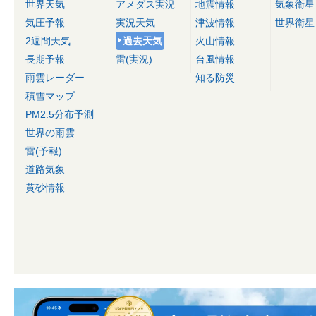
世界天気
アメダス実況
地震情報
気象衛星
気圧予報
実況天気
津波情報
世界衛星
2週間天気
過去天気
火山情報
長期予報
雷(実況)
台風情報
雨雲レーダー
知る防災
積雪マップ
PM2.5分布予測
世界の雨雲
雷(予報)
道路気象
黄砂情報