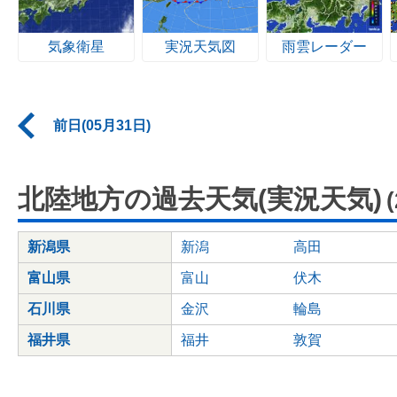
気象衛星
実況天気図
雨雲レーダー
前日(05月31日)
北陸地方の過去天気(実況天気)
新潟県
新潟
高田
富山県
富山
伏木
石川県
金沢
輪島
福井県
福井
敦賀