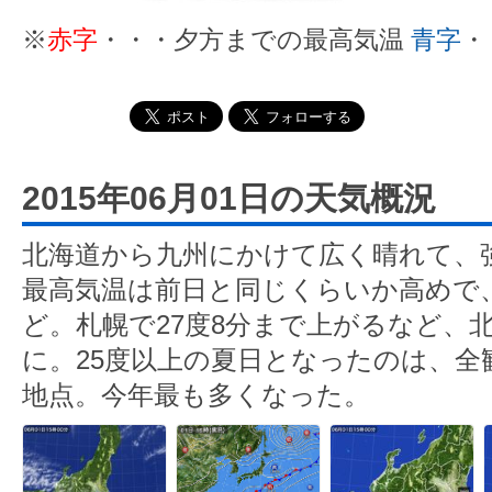
※
赤字
・・・夕方までの最高気温
青字
・
2015年06月01日の天気概況
北海道から九州にかけて広く晴れて、
最高気温は前日と同じくらいか高めで
ど。札幌で27度8分まで上がるなど、
に。25度以上の夏日となったのは、全観
地点。今年最も多くなった。