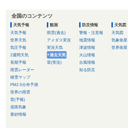
全国のコンテンツ
天気予報
観測
防災情報
天気図
天気予報
雨雲(過去)
警報・注意報
天気図
世界天気
アメダス実況
地震情報
気象衛星
気圧予報
実況天気
津波情報
世界衛星
2週間天気
過去天気
火山情報
長期予報
雷(実況)
台風情報
雨雲レーダー
知る防災
積雪マップ
PM2.5分布予測
世界の雨雲
雷(予報)
道路気象
黄砂情報