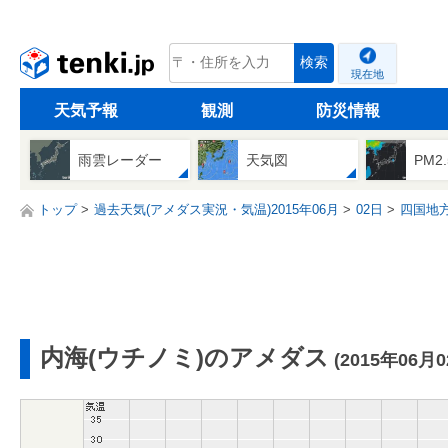
tenki.jp
検索
現在地
天気予報
観測
防災情報
雨雲レーダー
天気図
PM2
トップ
過去天気(アメダス実況・気温)2015年06月
02日
四国地
内海(ウチノミ)のアメダス
(2015年06月0