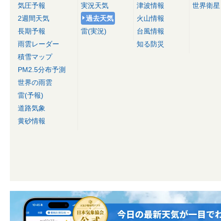
気圧予報
実況天気
津波情報
世界衛星
2週間天気
過去天気
火山情報
長期予報
雷(実況)
台風情報
雨雲レーダー
知る防災
積雪マップ
PM2.5分布予測
世界の雨雲
雷(予報)
道路気象
黄砂情報