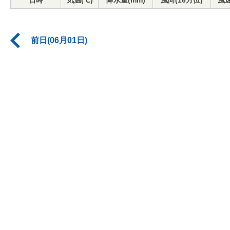
日時
気温(℃)
降水量(mm)
風向(16方位)
風速
前日(06月01日)