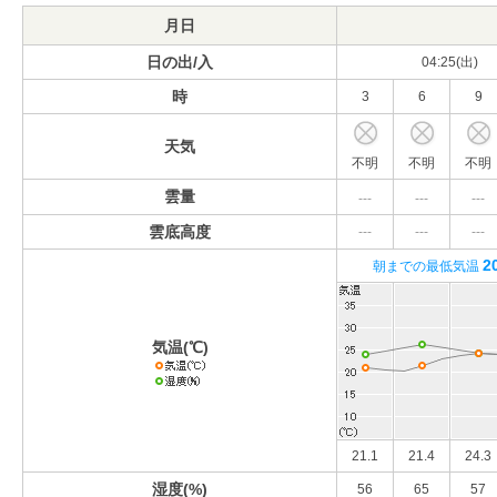
月日
日の出/入
04:25(出)
時
3
6
9
天気
不明
不明
不明
雲量
---
---
---
雲底高度
---
---
---
2
朝までの最低気温
気温(℃)
21.1
21.4
24.3
湿度(%)
56
65
57