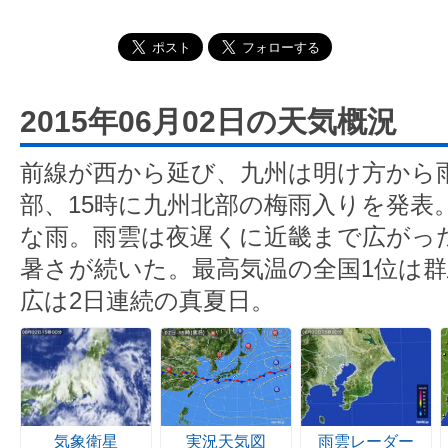
2015年06月02日の天気概況
前線が西から延び、九州は明け方から雨
部、15時に九州北部の梅雨入りを発表
な雨。雨雲は夜遅くに近畿まで広がっ
暑さが続いた。最高気温の全国1位は群
広は2日連続の真夏日。
気象衛星
実況天気図
雨雲レーダー