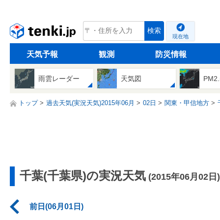
tenki.jp
検索
現在地
天気予報
観測
防災情報
雨雲レーダー
天気図
PM2
トップ
過去天気(実況天気)2015年06月
02日
関東・甲信地方
千葉(千葉県)の実況天気
(2015年06月02日)
前日(06月01日)