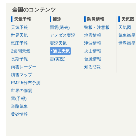
全国のコンテンツ
天気予報
観測
防災情報
天気図
天気予報
雨雲(過去)
警報・注意報
天気図
世界天気
アメダス実況
地震情報
気象衛星
気圧予報
実況天気
津波情報
世界衛星
2週間天気
過去天気
火山情報
長期予報
雷(実況)
台風情報
雨雲レーダー
知る防災
積雪マップ
PM2.5分布予測
世界の雨雲
雷(予報)
道路気象
黄砂情報