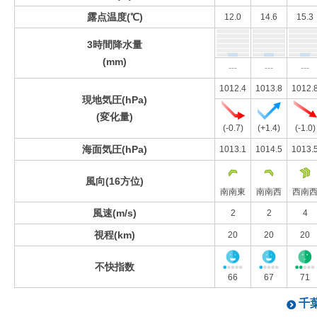
露点温度(℃)
12.0
14.6
15.3
3時間降水量
(mm)
---
---
---
1012.4
1013.8
1012.
現地気圧(hPa)
(変化量)
(-0.7)
(+1.4)
(-1.0)
海面気圧(hPa)
1013.1
1014.5
1013.
風向(16方位)
南南東
南南西
西南
風速(m/s)
2
2
4
視程(km)
20
20
20
不快指数
66
67
71
千葉