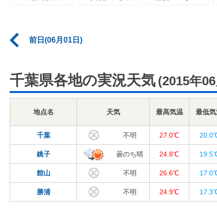
前日(06月01日)
千葉県各地の実況天気
(2015年0
地点名
天気
最高気温
最低気
千葉
不明
27.0℃
20.0
銚子
曇のち晴
24.8℃
19.5
館山
不明
26.6℃
17.0
勝浦
不明
24.9℃
17.3